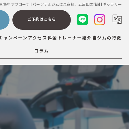
集中アプローチ | パーソナルジムは東京都、五反田のfivid | ギャラリー
ら
ご予約はこちら
キャンペーン
アクセス
料金
トレーナー紹介
当ジムの特徴
コラム
ダイエット
筋トレ
ストレッチ
ボディメイク
ボディケア