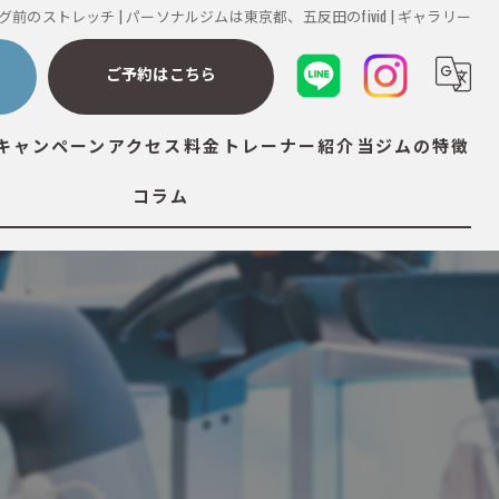
前のストレッチ | パーソナルジムは東京都、五反田のfivid | ギャラリー
ら
ご予約はこちら
キャンペーン
アクセス
料金
トレーナー紹介
当ジムの特徴
コラム
ダイエット
筋トレ
ストレッチ
ボディメイク
ボディケア