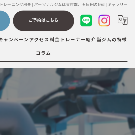
トレーニング風景 | パーソナルジムは東京都、五反田のfivid | ギャラリー
ら
ご予約はこちら
キャンペーン
アクセス
料金
トレーナー紹介
当ジムの特徴
コラム
ダイエット
筋トレ
ストレッチ
ボディメイク
ボディケア