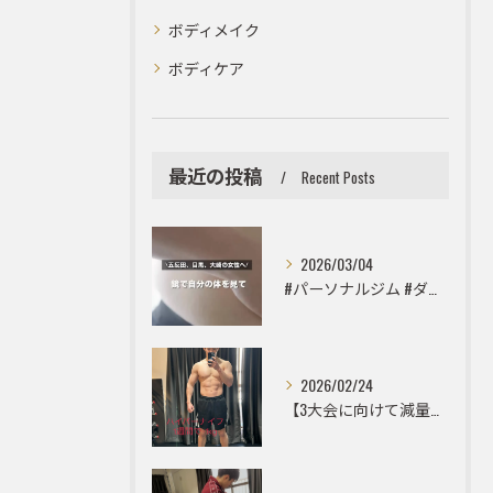
ボディメイク
ボディケア
最近の投稿
Recent Posts
2026/03/04
#パーソナルジム #ダイエット #痩身エステ #五反田 #f...
2026/02/24
【3大会に向けて減量途中経過！】