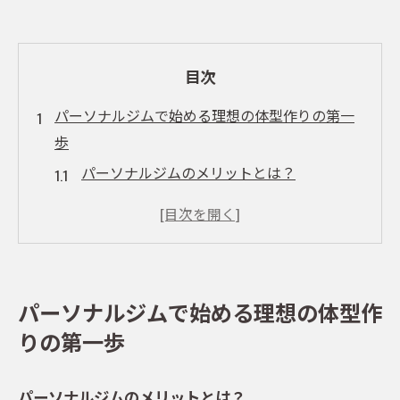
目次
パーソナルジムで始める理想の体型作りの第一
歩
パーソナルジムのメリットとは？
あなたの目標に合わせた初期プランニング
体型作りのために知っておきたい基本のエ
クササイズ
パーソナルジムで始める健康的なライフス
パーソナルジムで始める理想の体型作
タイル
りの第一歩
パーソナルジムでの初回体験の流れ
日々のモチベーションを維持するコツ
パーソナルジムのメリットとは？