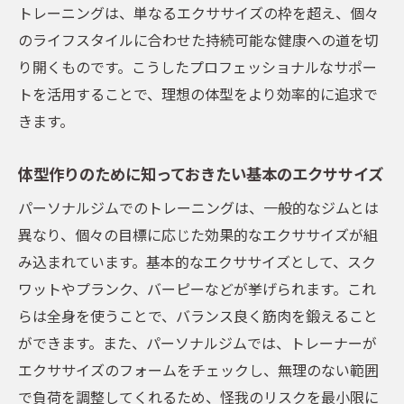
パーソナルジムで実現するパーソナライズ
トレーニングは、単なるエクササイズの枠を超え、個々
メニュー
のライフスタイルに合わせた持続可能な健康への道を切
り開くものです。こうしたプロフェッショナルなサポー
オリジナルメニューを作成する際の重要ポ
トを活用することで、理想の体型をより効率的に追求で
イント
きます。
トレーナーとの密なコミュニケーションの
重要性
体型作りのために知っておきたい基本のエクササイズ
個々のニーズに応じた特別なプログラム
パーソナルジムでのトレーニングは、一般的なジムとは
パーソナルジムでの継続的なフィードバッ
異なり、個々の目標に応じた効果的なエクササイズが組
ク体制
み込まれています。基本的なエクササイズとして、スク
オリジナルメニューを最大限活用する方法
ワットやプランク、バーピーなどが挙げられます。これ
理想の自分を目指すパーソナルジムメニューの
らは全身を使うことで、バランス良く筋肉を鍛えること
魅力
ができます。また、パーソナルジムでは、トレーナーが
パーソナルジムで得られる心理的な変化
エクササイズのフォームをチェックし、無理のない範囲
パーソナルジムのメニューが提供する効率
で負荷を調整してくれるため、怪我のリスクを最小限に