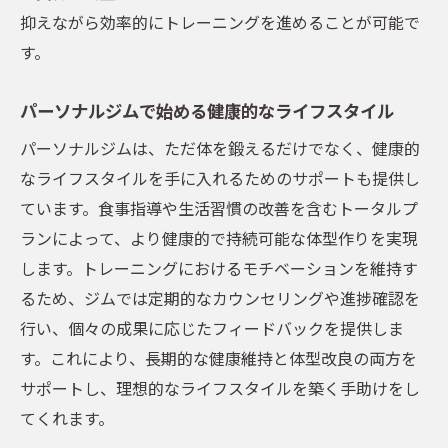
性
抑えながら効率的にトレーニングを進めることが可能で
目標達成を支えるトレーナーのサポート
す。
パーソナルジムでのチャレンジと成長のプ
パーソナルジムで始める健康的なライフスタイル
ロセス
パーソナルジムは、ただ体を鍛えるだけでなく、健康的
なりたい自分を明確にするための目標設定
なライフスタイルを手に入れるためのサポートも提供し
パーソナルジムの魅力とは何か？
ています。食事指導や生活習慣の改善を含むトータルプ
パーソナルジムでのカスタムメニューで自己ベ
ランによって、より健康的で持続可能な体型作りを実現
ストを更新
します。トレーニングにおけるモチベーションを維持す
自己記録を更新するためのトレーニングメ
るため、ジムでは定期的なカウンセリングや進捗確認を
ソッド
行い、個々の成果に応じたフィードバックを提供しま
カスタムメニューの組み立て方
す。これにより、長期的な健康維持と体型改良の両方を
パーソナルジムでの柔軟なフィットネスア
サポートし、理想的なライフスタイルを築く手助けをし
プローチ
てくれます。
記録を取ることの重要性とモチベーション