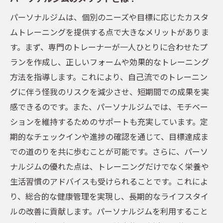
効果的なパーソナルジムメニューで夢のボディ
パーソナルジムは、個別のニーズや目標に応じたカスタ
を手に入れる
ムトレーニングを提供する点で大きなメリットがありま
パーソナルジムでのトレーニングプランの
す。まず、専門のトレーナーが一人ひとりに合わせたプ
組み立て方
ランを作成し、正しいフォームや効果的なトレーニング
理想の体型に近づくための食事指導
方法を指導します。これにより、自己流でのトレーニン
パーソナルジムが提供する最新のフィット
グに伴う怪我のリスクを減少させ、短期間での成果を実
ネス機器
感できるのです。また、パーソナルジムでは、モチベー
筋トレと有酸素運動を組み合わせた効果的
ションを維持するためのサポートも充実しています。定
メニュー
期的なチェックインや進捗の確認を通じて、目標達成ま
効率的なトレーニングで結果を出すための
での道のりを共に歩むことが可能です。さらに、パーソ
ポイント
ナルジムの優れた点は、トレーニングだけでなく栄養や
フィードバックを活用したパーソナルジム
生活習慣のアドバイスも受けられることです。これによ
の活用法
り、総合的な健康管理を実現し、長期的なライフスタイ
ルの改善に貢献します。パーソナルジムを利用すること
あなた専用のパーソナルジムメニューで短期間