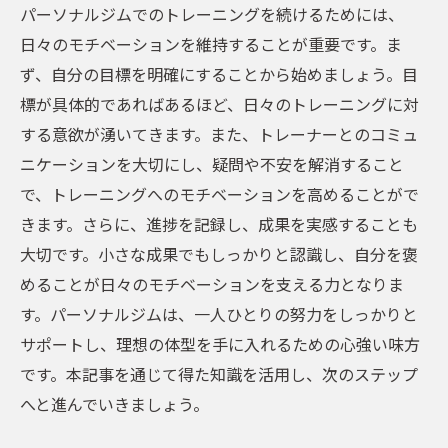
トレーナーの専門知識を活かした体型改善
パーソナルジムでのトレーニングを続けるためには、
パーソナルジムで自分だけの効果的なトレーニ
日々のモチベーションを維持することが重要です。ま
ングプランを作る
ず、自分の目標を明確にすることから始めましょう。目
自分に合ったトレーニングプランの選び方
標が具体的であればあるほど、日々のトレーニングに対
する意欲が湧いてきます。また、トレーナーとのコミュ
効果を最大化するためのプランニングのコ
ニケーションを大切にし、疑問や不安を解消すること
ツ
で、トレーニングへのモチベーションを高めることがで
パーソナルジムでのトレーニングプランの
きます。さらに、進捗を記録し、成果を実感することも
作成手順
大切です。小さな成果でもしっかりと認識し、自分を褒
成果を出すためのパーソナルジムの活用法
めることが日々のモチベーションを支える力となりま
パーソナルジムでの継続的なプラン改善
す。パーソナルジムは、一人ひとりの努力をしっかりと
自分だけのトレーニングプランを構築する
サポートし、理想の体型を手に入れるための心強い味方
ポイント
です。本記事を通じて得た知識を活用し、次のステップ
へと進んでいきましょう。