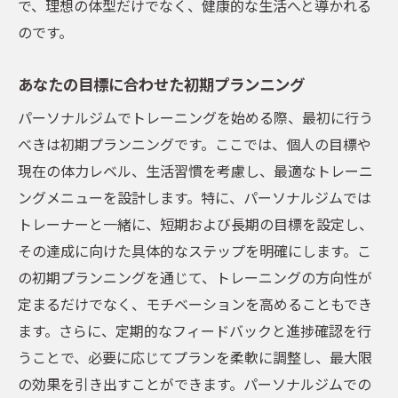
で、理想の体型だけでなく、健康的な生活へと導かれる
で成果を実感
のです。
短期間で成果を出すための集中トレーニン
グ
あなたの目標に合わせた初期プランニング
個別指導で得られるパーソナライズされた
パーソナルジムでトレーニングを始める際、最初に行う
メリット
べきは初期プランニングです。ここでは、個人の目標や
パーソナルジムでの進捗確認とプランの見
現在の体力レベル、生活習慣を考慮し、最適なトレーニ
直し
ングメニューを設計します。特に、パーソナルジムでは
成果を最大化するためのトレーナーとのコ
トレーナーと一緒に、短期および長期の目標を設定し、
ミュニケーション
その達成に向けた具体的なステップを明確にします。こ
パーソナルジムでの効果的なストレッチ方
の初期プランニングを通じて、トレーニングの方向性が
法
定まるだけでなく、モチベーションを高めることもでき
目標達成に向けたモチベーション管理
ます。さらに、定期的なフィードバックと進捗確認を行
パーソナルジムが叶えるあなただけのオリジナ
うことで、必要に応じてプランを柔軟に調整し、最大限
ルトレーニング
の効果を引き出すことができます。パーソナルジムでの