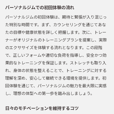
の維持
パーソナルジムでの初回体験の流れ
トレーナーと共に作る成長プラン
パーソナルジムの初回体験は、期待と緊張が入り混じっ
パーソナルジムでのモチベーションを高め
た特別な時間です。まず、カウンセリングを通じてあな
る工夫
たの目標や健康状態を詳しく把握します。次に、トレー
ナーがオリジナルのトレーニングプランを提案し、実際
個別指導が可能なパーソナルジムで効率的に体
のエクササイズを体験する流れとなります。この段階
型を改善
で、正しいフォームや適切な負荷を指導し、安全かつ効
個別指導のメリットを最大限に活かす
果的なトレーニングを保証します。ストレッチも取り入
効率的な体型改善のための戦略
れ、身体の状態を整えることで、トレーニングに対する
パーソナルジムでのトレーニングの最適化
理解を深め、安心して継続できる環境を提供します。初
方法
回体験を通じて、パーソナルジムの魅力を最大限に実感
個別指導で得られるフィードバックの活用
し、理想の体型への第一歩を踏み出しましょう。
パーソナルジムでの目標達成までのステッ
プ
日々のモチベーションを維持するコツ