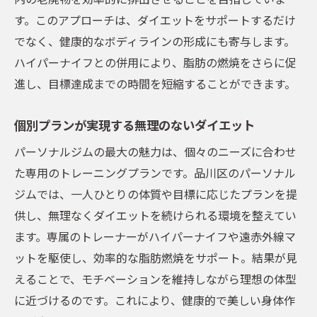
効果的なダイエットのためのパーソナルジム選
す。このアプローチは、ダイエットをサポートするだけ
び方ガイド
でなく、健康的なボディラインの形成にも寄与します。
初めてのジム選びに役立つポイント
ハイパーナイフとの併用により、脂肪の燃焼をさらに促
パーソナルトレーニングのメリット
進し、目標達成までの時間を短縮することができます。
品川区のジム事情と選ぶべき理由
理想の体型に向けたジムの活用法
個別プランが実現する無理のないダイエット
ジム体験前に知っておくべきこと
パーソナルジムの最大の魅力は、個々のニーズに合わせ
口コミを活用した賢いジム選び
た専用のトレーニングプランです。品川区のパーソナル
目に見える成果を品川区のパーソナルジムで手
ジムでは、一人ひとりの体質や目標に応じたプランを提
に入れる方法
供し、無理なくダイエットを続けられる環境を整えてい
ます。専属のトレーナーがハイパーナイフや遠赤外線マ
結果を出すためのトレーニングプラン
ットを駆使し、効率的な脂肪燃焼をサポート。結果が見
トレーニングと生活改善の両立
えることで、モチベーションを維持しながら理想の体型
成功体験を通じて得られるモチベーション
に近づけるのです。これにより、健康的で美しい身体作
パーソナルジムでの成果を最大化する秘訣