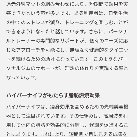
遠赤外線マットの組み合わせにより、短期間で効果を実
品川区のジムで体験できる遠赤外線ケア
感できたという声が多いです。ある利用者は、日常生活
安全で効率的なボディメイクの実現
の中でのストレスが減り、トレーニングを楽しむことが
新しいトレーニング環境で無理なく続けられる
できるようになったと話しています。さらに、パーソナ
ダイエット
ルトレーナーの専門的なサポートが、個々のニーズに応
持続可能なダイエット方法の提案
じたアプローチを可能にし、無理なく健康的なダイエッ
トを続けるための助けになっています。このようなパー
ストレスフリーなジム通いのコツ
ソナルジムのサポートが、理想の体作りを実現する鍵と
トレーニングを楽しく続ける秘訣
なっています。
品川区での新しい運動習慣の始め方
ジムでのサポート体制を活用する
ハイパーナイフがもたらす脂肪燃焼効果
地域密着型の安心できるジム選び
ハイパーナイフは、痩身効果を高めるための先端美容機
品川区で選ぶ！ハイパーナイフとパーソナルケ
器として注目されています。その仕組みは、高周波を利
アの融合
用して体内の脂肪を効果的に分解し、代謝を促進するこ
ハイパーナイフとパーソナルケアの相性
とにあります。これにより、短期間で目に見える成果を