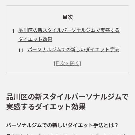
目次
品川区の新スタイルパーソナルジムで実感する
ダイエット効果
パーソナルジムでの新しいダイエット手法
とは？
お客様の声：品川区で理想の体型を手に入
れた方法
ハイパーナイフがもたらす脂肪燃焼効果
品川区の新スタイルパーソナルジムで
遠赤外線マットとトレーニングの相乗効果
実感するダイエット効果
個別プランが実現する無理のないダイエッ
ト
パーソナルジムでの新しいダイエット手法とは？
継続しやすいトレーニング環境の魅力