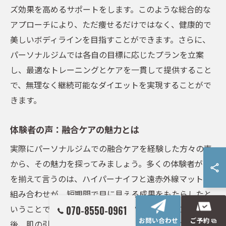
ズ効果を高めるサポートをします。このような総合的な
アプローチにより、ただ痩せるだけではなく、健康的で
美しいボディラインを目指すことができます。さらに、
パーソナルジムでは各自の目標に応じたプランを立案
し、最適なトレーニングとケアを一貫して提供すること
で、無理なく継続可能なダイエットを実現することがで
きます。
体験者の声：融合ケアの魅力とは
実際にパーソナルジムでの融合ケアを経験した方々の声
から、その魅力を探ってみましょう。多くの体験者が口
を揃えて言うのは、ハイパーナイフと遠赤外線マットの
組み合わせが、短期間で目に見える成果をもたらしたと
いうことです。ある利用者は、「ハイパーナイフの施術
070-8550-0961
お問い合わせ
ご予約
後、肌の引き締まりをすぐに感じ、続けることで全体的