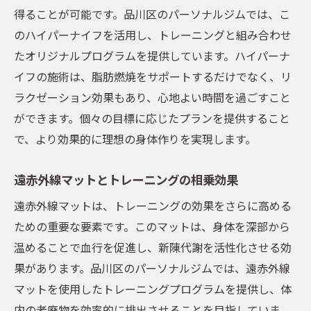
品川区のおすすめジム紹介
得ることが可能です。品川区のパーソナルジムでは、こ
最新機器を取り入れたトレーニング
のハイパーナイフを活用し、トレーニングと組み合わせ
たオリジナルプログラムを提供しています。ハイパーナ
パーソナルケアによる総合的な健康管理
イフの施術は、脂肪燃焼をサポートするだけでなく、リ
ジムでのケアがもたらす美の効果
ラクゼーション効果もあり、心地よい時間を過ごすこと
体験者の声：融合ケアの魅力とは
ができます。個々の目標に応じたプランを提供すること
パーソナルジムでの新習慣が健康と美を両立す
で、より効果的に理想の身体作りを実現します。
る秘訣
健康と美のための新しい選択肢
遠赤外線マットとトレーニングの相乗効果
パーソナルジムが提供するライフスタイル
遠赤外線マットは、トレーニングの効果をさらに高める
実際のトレーニング内容とその効果
ための重要な要素です。このマットは、身体を深部から
美しさを引き出すための健康維持方法
温めることで血行を促進し、新陳代謝を活性化させる効
品川区でのジム選びのポイント
果があります。品川区のパーソナルジムでは、遠赤外線
マットを使用したトレーニングプログラムを提供し、体
トレーナーとの信頼関係の築き方
内の老廃物を効率的に排出させることを目指していま