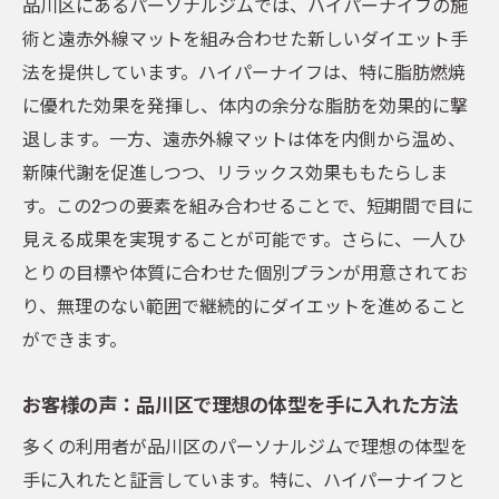
品川区にあるパーソナルジムでは、ハイパーナイフの施
パーソナルジムとハイパーナイフで目指す理想
術と遠赤外線マットを組み合わせた新しいダイエット手
の身体
法を提供しています。ハイパーナイフは、特に脂肪燃焼
ハイパーナイフとは？その特長と効果
に優れた効果を発揮し、体内の余分な脂肪を効果的に撃
理想の身体作りに向けた個別プランニング
退します。一方、遠赤外線マットは体を内側から温め、
健康的なボディメイクをサポートする技術
新陳代謝を促進しつつ、リラックス効果ももたらしま
パーソナルジムで提供される最新ケア
す。この2つの要素を組み合わせることで、短期間で目に
実際に体験した方の成功事例
見える成果を実現することが可能です。さらに、一人ひ
品川区での最適なジム選びのポイント
とりの目標や体質に合わせた個別プランが用意されてお
り、無理のない範囲で継続的にダイエットを進めること
遠赤外線マットがもたらす健康的なボディメイ
ができます。
ク
遠赤外線マットの働きと効果
お客様の声：品川区で理想の体型を手に入れた方法
発汗とデトックスで体内から美しく
多くの利用者が品川区のパーソナルジムで理想の体型を
トレーニングと組み合わせた使用方法
手に入れたと証言しています。特に、ハイパーナイフと
使用者の声：効果的な健康維持のために