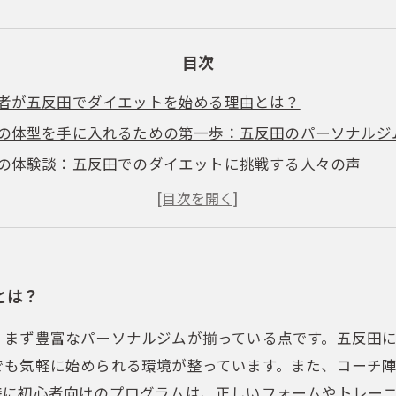
目次
者が五反田でダイエットを始める理由とは？
の体型を手に入れるための第一歩：五反田のパーソナルジ
の体験談：五反田でのダイエットに挑戦する人々の声
く続けられる！五反田のパーソナルジムでのトレーニング
ーニングだけじゃない！食事管理とメンタルサポートの重
田のパーソナルジムでの挑戦を経て、自信を取り戻す方法
とは？
、まず豊富なパーソナルジムが揃っている点です。五反田
でも気軽に始められる環境が整っています。また、コーチ
に初心者向けのプログラムは、正しいフォームやトレーニ