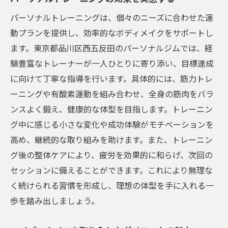
運動不足が及ぼす健康への影響
パーソナルトレーニングは、個々のニーズに合わせた運
パーソナルジムでのトレーニングのメリッ
動プランを提供し、効率的なボディメイクをサポートし
ト
ます。東京都品川区西五反田のパーソナルジムでは、経
ハイパーナイフで燃焼を促進する
験豊富なトレーナーが一人ひとりに寄り添い、目標達成
整体と組み合わせたトータルケア
に向けて丁寧な指導を行います。具体的には、筋力トレ
運動不足を解消するためのステップ
ーニングや有酸素運動を組み合わせ、全身の筋肉をバラ
五反田でのジム選びのポイント
ンスよく鍛え、健康的な体型を目指します。トレーニン
グ中に感じる小さな変化や成功体験がモチベーションを
パーソナルジムとハイパーナイフの絶妙な組み
高め、継続的な取り組みを助けます。また、トレーニン
合わせ
グ後の整体ケアにより、疲労を効果的に和らげ、次回の
ハイパーナイフがもたらす即効性
セッションに備えることができます。これにより無理な
個別トレーニングと施術の相乗効果
く続けられる習慣を形成し、理想の体型を手に入れる一
パーソナルジムでのカスタマイズプラン
歩を踏み出しましょう。
五反田で体験できる最新技術
ハイパーナイフの効果的な使い方