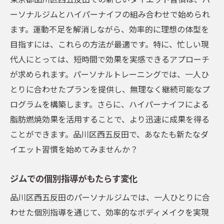
方法
ーソナルジムとハイパーナイフの組み合わせで始められ
整体がもたらす体調改善効果
ます。運動不足を解消しながら、効率的に理想の体型を
ハイパーナイフでの脂肪燃焼サポート
目指すには、これらの方法が最適です。特に、忙しい現
パーソナルジムでのホリスティックケア
代人にとっては、短時間で効果を実感できるアプローチ
新しいボディメイクのトレンドを探る
が求められます。パーソナルトレーニングでは、一人ひ
五反田で受けられる整体の特徴
とりに合わせたプランを提供し、無理なく継続可能なプ
ログラムを構築します。さらに、ハイパーナイフによる
体の内側から美しくなるプログラム
脂肪燃焼効果を活用することで、より迅速に成果を得る
五反田で始める効率的なダイエット生活のすす
ことができます。品川区西五反田で、あなたも新たなダ
め
イエット習慣を始めてみませんか？
五反田のジムでのダイエット成功例
地元でのジム活用による生活の変化
ジムでの個別指導がもたらす変化
効率的なダイエットメニューの提案
品川区西五反田のパーソナルジムでは、一人ひとりに合
忙しい日常に取り入れるジム通い
わせた個別指導を通じて、効率的なボディメイクを実現
パーソナルジムを活用した健康維持法