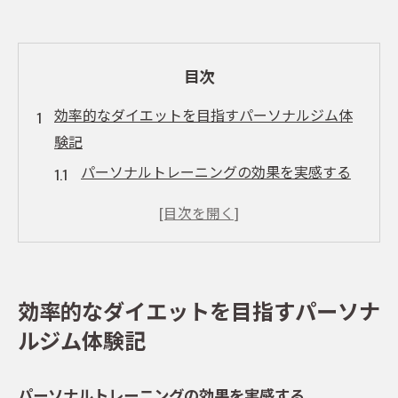
目次
効率的なダイエットを目指すパーソナルジム体
験記
パーソナルトレーニングの効果を実感する
ハイパーナイフを取り入れたダイエットの
魅力
整体のケアで体のバランスを整える
五反田で始める新しいダイエット習慣
効率的なダイエットを目指すパーソナ
ジムでの個別指導がもたらす変化
ルジム体験記
ダイエットを成功させるための心構え
運動不足解消パーソナルジムで理想の体型へ
パーソナルトレーニングの効果を実感する