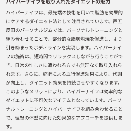
ハイパーナイフを取り入れたダイエットの魅力
ジムでの施術とトレーニングの流れ
ハイパーナイフは、最先端の技術を用いて脂肪を効果的
忙しい日常でも続けられるパーソナルトレーニ
にケアするダイエット法として注目されています。西五
ングの魅力
反田のパーソナルジムでは、パーソナルトレーニングと
短時間で効果を出すトレーニング方法
組み合わせることで、部分的な脂肪燃焼を促進し、より
引き締まったボディラインを実現します。ハイパーナイ
五反田のジムでの効率的なスケジューリン
フの施術は、短時間でリラックスしながら行うことがで
グ
き、日常の忙しさに追われる方でも無理なく取り入れら
日常に組み込みやすいダイエットメニュー
れます。さらに、施術による血行促進効果により、代謝
継続しやすさを重視したジム選び
が向上し、ダイエット効果を持続させやすくなります。
忙しい人のための時短トレーニング
このようなメリットにより、ハイパーナイフは効率的な
パーソナルジムでのモチベーション維持法
ダイエットに不可欠なアイテムとなっています。パーソ
品川区西五反田で見つける効率的なボディメイ
ナルトレーニングとハイパーナイフを組み合わせること
ク
で、理想の体型に向けた効果的なアプローチを提供しま
西五反田にあるおすすめのパーソナルジム
す。