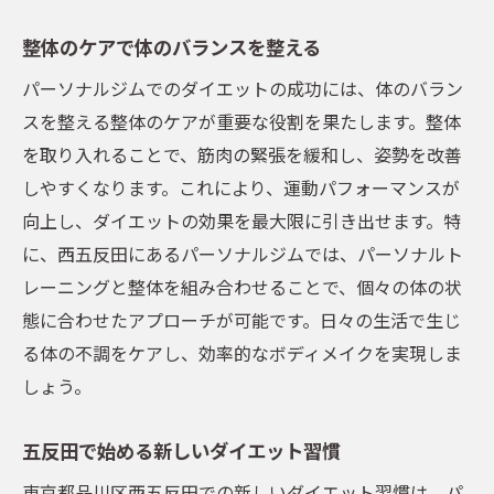
地元で始める健康的なライフスタイル
整体のケアで体のバランスを整える
五反田のジムで受けられる独自のメニュー
パーソナルジムでのダイエットの成功には、体のバラン
地元だからこそのジム通いの利便性
スを整える整体のケアが重要な役割を果たします。整体
効率的に理想の体型を手に入れる方法
を取り入れることで、筋肉の緊張を緩和し、姿勢を改善
五反田でのボディメイク成功事例
しやすくなります。これにより、運動パフォーマンスが
健康的に体を整えるパーソナルジムの新提案
向上し、ダイエットの効果を最大限に引き出せます。特
最新のトレーニング方法を導入する
に、西五反田にあるパーソナルジムでは、パーソナルト
ジムでの健康的なダイエットの進め方
レーニングと整体を組み合わせることで、個々の体の状
整体を取り入れたオールインワンケア
態に合わせたアプローチが可能です。日々の生活で生じ
る体の不調をケアし、効率的なボディメイクを実現しま
心身のバランスを考慮したトレーニング
しょう。
健康的に痩せるためのジム活用法
ジムでのトータルケアの具体例
五反田で始める新しいダイエット習慣
整体とハイパーナイフで進化するボディメイク
東京都品川区西五反田での新しいダイエット習慣は、パ