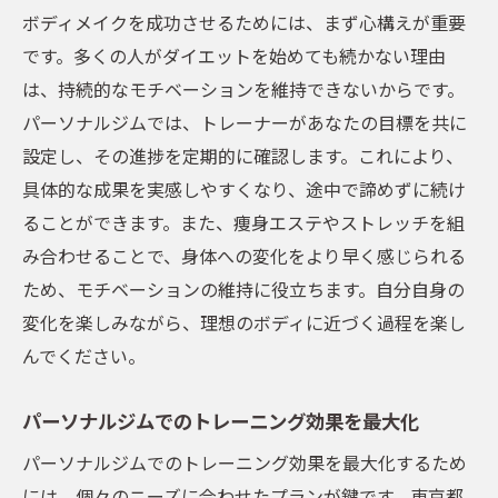
健康的な身体作りをサポートする品川区のパー
ボディメイクを成功させるためには、まず心構えが重要
ソナルジム
です。多くの人がダイエットを始めても続かない理由
健康維持に役立つトレーニングメニュー
は、持続的なモチベーションを維持できないからです。
長期的に続けられる健康習慣の作り方
パーソナルジムでは、トレーナーがあなたの目標を共に
メンタルヘルスとフィジカルヘルスのバラ
設定し、その進捗を定期的に確認します。これにより、
ンス
具体的な成果を実感しやすくなり、途中で諦めずに続け
ることができます。また、痩身エステやストレッチを組
地域住民の健康促進を目指すジムの取り組
み合わせることで、身体への変化をより早く感じられる
み
ため、モチベーションの維持に役立ちます。自分自身の
プロフェッショナルのアドバイスで安心の
変化を楽しみながら、理想のボディに近づく過程を楽し
トレーニング
んでください。
ジムでの交流がもたらす健康効果
カスタマイズプランで理想の体を手に入れる方
パーソナルジムでのトレーニング効果を最大化
法
パーソナルジムでのトレーニング効果を最大化するため
オーダーメイドプランの作成過程
には、個々のニーズに合わせたプランが鍵です。東京都