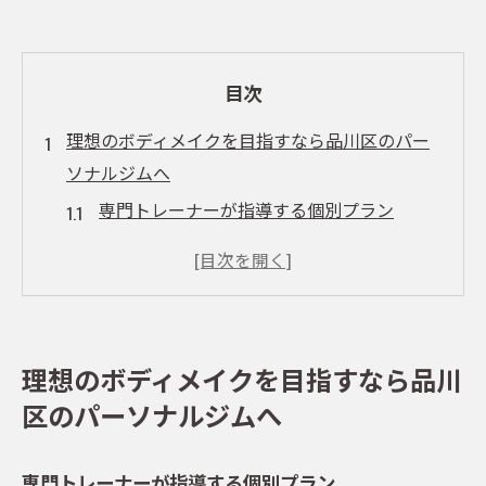
目次
理想のボディメイクを目指すなら品川区のパー
ソナルジムへ
専門トレーナーが指導する個別プラン
品川区のジム選びで注意すべきポイント
ボディメイクを成功させるための心構え
パーソナルジムでのトレーニング効果を最
大化
理想のボディメイクを目指すなら品川
理想の体型に近づくためのモチベーション
区のパーソナルジムへ
維持法
地域密着型ジムの魅力
専門トレーナーが指導する個別プラン