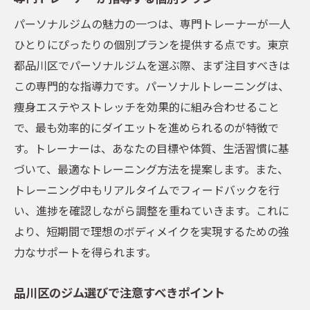
パーソナルジムで短期間ダイエットを成功させ
パーソナルジムの魅力の一つは、専門トレーナーが一人
る秘訣
ひとりにぴったりの個別プランを提供する点です。東京
短期間で結果を出すためのトレーニング法
都品川区でパーソナルジムを選ぶ際、まず注目すべきは
食事管理とトレーニングのバランス
この専門的な指導力です。パーソナルトレーニングは、
ダイエット成功者の実例から学ぶヒント
痩身エステやストレッチを効果的に組み合わせること
モニタリングで進捗を常時確認
で、最も効率的にダイエットを進められるのが特徴で
パートナーとなるトレーナーの選び方
す。トレーナーは、あなたの目標や体質、生活習慣に基
ストレスを軽減する方法
づいて、最適なトレーニング方法を提案します。また、
トレーニング中もリアルタイムでフィードバックを行
品川区で実現する効率的なパーソナルトレーニ
い、進捗を確認しながら調整を重ねていきます。これに
ングの魅力
より、短期間で理想のボディメイクを実現するための強
個々のニーズに応じたプログラム
力なサポートを得られます。
最新のトレーニング設備とその利点
トレーニングとエステを組み合わせた新し
品川区のジム選びで注意すべきポイント
いアプローチ