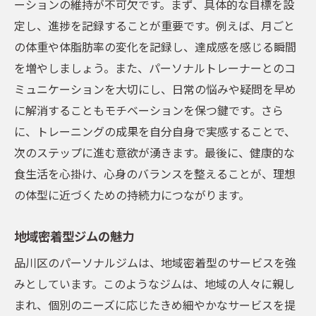
ーションの維持が不可欠です。まず、具体的な目標を設
フィードバックを基にしたトレーニングの
定し、進捗を記録することが重要です。例えば、月ごと
見直し
の体重や体脂肪率の変化を記録し、達成感を感じる瞬間
パーソナルジムで目指す理想のボディラインへ
を増やしましょう。また、パーソナルトレーナーとのコ
の近道
ミュニケーションを大切にし、日常の悩みや疑問を早め
に解消することもモチベーションを保つ鍵です。さら
効率的なシルエット改善法
に、トレーニングの成果を自分自身で実感することで、
筋肉の付き方をコントロールする方法
次のステップに進む意欲が湧きます。最後に、健康的な
理想のラインを作るためのターゲットエク
食生活を心掛け、心身のバランスを整えることが、理想
ササイズ
の体型に近づくための持続力につながります。
トレーニング前後のケア方法
ボディライン改善における食事の役割
地域密着型ジムの魅力
持続可能なトレーニング習慣の確立
品川区のパーソナルジムは、地域密着型のサービスを強
みとしています。このようなジムは、地域の人々に親し
まれ、個別のニーズに応じたきめ細やかなサービスを提