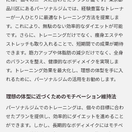
目標達成に向けたステップバイステップガ
品川区にあるパーソナルジムでは、経験豊富なトレーナ
イド
ーが一人ひとりに最適なトレーニング方法を提案しま
進捗を見える化するツールの活用法
す。これにより、無駄のない効率的なダイエットが可能
個別相談で得られるアドバイスの価値
です。さらに、トレーニングだけでなく、痩身エステや
フィードバックを活用したプランの調整
ストレッチも取り入れることで、短期間での成果が期待
できます。筋力アップや体脂肪の減少だけでなく、全身
理想と現実のギャップを埋めるアプローチ
のバランスを整え、健康的なボディメイクを実現しま
品川区のパーソナルジムで得られる効果的なト
す。トレーニング効果を最大化し、理想の体型を手に入
レーニング
れるために、パーソナルジムの活用をお勧めします。
トレーニングによる身体の変化とその時間
軸
理想の体型に近づくためのモチベーション維持法
効果を最大化するための正しいフォーム
パーソナルジムでのトレーニングは、個々の目標に合わ
自分に合った強度とボリュームの見極め方
せたプランを提供し、効率的にダイエットを進めること
トレーナーとの信頼関係の構築
ができます。しかし、長期的なボディメイクにはモチベ
技術を磨くための継続的トレーニング