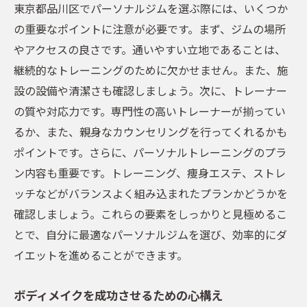
東京都品川区でパーソナルジムを選ぶ際には、いくつか
成果を保証する科学的アプローチ
の重要なポイントに注意が必要です。まず、ジムの場所
身体の変化を感じられる瞬間
やアクセスの良さです。通いやすい立地であることは、
コミュニティとの交流がもたらすモチベー
継続的なトレーニングのために欠かせません。また、施
ション
設の設備や清潔さも確認しましょう。次に、トレーナー
ストレッチとエステを取り入れた新しいボディ
の質や対応力です。専門性の高いトレーナーが揃ってい
メイクの形
るか、また、親身なカウンセリングを行ってくれるかも
ストレッチの重要性とその効果
ポイントです。さらに、パーソナルトレーニングのプラ
ン内容も重要です。トレーニング、痩身エステ、ストレ
エステでのケアがもたらす相乗効果
ッチなどがバランスよく組み込まれたプランかどうかを
筋肉の柔軟性を高める方法
確認しましょう。これらの要素をしっかりと見極めるこ
毎日のルーティンに組み込む簡単なストレ
とで、自分に最適なパーソナルジムを選び、効率的にダ
ッチ
イエットを進めることができます。
肌ケアとトレーニングの関連性
リラックス効果でトレーニングの質を向上
ボディメイクを成功させるための心構え