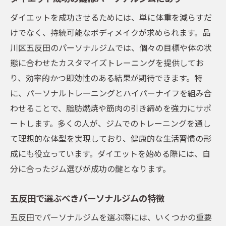
持続可能なダイエット習慣の作り方
ダイエットを成功させるためには、単に体重を減らすだ
理想のボディメイクを実現するパーソナルジム
けでなく、持続可能なボディメイクが求められます。品
の選び方
川区五反田のパーソナルジムでは、個々の目標や体の状
ボディメイクにおけるパーソナルジムの重
態に合わせたカスタマイズトレーニングを提供してお
要性
り、効率的かつ即効性のある結果が期待できます。特
五反田で評価の高いパーソナルジムとは
に、パーソナルトレーニングとハイパーナイフを組み合
目標に合わせたジム選びのポイント
わせることで、脂肪燃焼や筋肉の引き締めを強力にサポ
トレーナーの質が結果を左右する理由
ートします。多くの人が、ジムでのトレーニングを通し
設備が整ったジムの見分け方
て理想的な体型を実現しており、健康的な生活習慣の形
体験セッションで自分に合ったジムを探す
成にも役立っています。ダイエットを始める際には、自
方法
分に合ったジム選びが成功の鍵となります。
パーソナルトレーニングとハイパーナイフで叶
五反田で選ぶべきパーソナルジムの特徴
える即効性
五反田でパーソナルジムを選ぶ際には、いくつかの重要
ハイパーナイフとは？その効果を解説