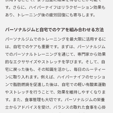
説
す。さらに、ハイパーナイフはリラクゼーション効果も
トレーニングと施術の相乗効果
あり、トレーニング後の疲労回復にも寄与します。
理想の体型を手に入れるためのステップ
個別プログラムで目標達成をサポート
パーソナルジムと自宅でのケアを組み合わせる方法
効果を引き出すためのトレーニングスケジ
パーソナルジムでのトレーニングを最大限に活用するに
ュール
は、自宅でのケアも重要です。まずは、パーソナルジム
ハイパーナイフ体験談とその結果
でのパーソナルトレーニングを通じて、専門家から効果
的なエクササイズやストレッチを学びます。そして、自
五反田で体験する、あなたにぴったりのパーソ
宅に戻った後も、その知識を活かし、毎日のルーティー
ナルジムプラン
ンに取り入れます。例えば、ハイパーナイフのセッショ
オーダーメイドプランの魅力
ンで脂肪燃焼を促進した後は、自宅での軽い有酸素運動
パーソナルジムでの成功事例
やストレッチを行うことで、効果を維持しやすくなりま
体験から始めるパーソナルジムの選び方
す。また、食事管理も大切です。パーソナルジムの栄養
プラン選びのポイントと注意点
士からアドバイスを受け、バランスの取れた食事を心掛
費用対効果の高いジムプランとは