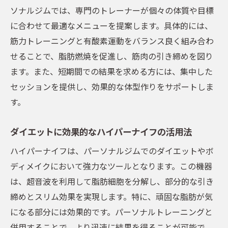
ソナルジムでは、専門のトレーナーが個々の体質や目標
通いやすさを重視したジムの選び方
に合わせて最適なメニューを提案します。具体的には、
パーソナルジムで筋力アップ！引き締めと健康
筋力トレーニングと有酸素運動をバランス良く組み合わ
的な体作り
せることで、脂肪燃焼を促進し、筋肉の引き締めを図り
筋力アップに効果的なトレーニングメニュ
ます。また、短期間での結果を求める方には、集中した
ー
セッションを提供し、効果的な体型作りをサポートしま
引き締め効果を高めるための方法
す。
健康的な体作りのための食事プラン
ダイエットに効果的なハイパーナイフの活用法
パーソナルジムでのモチベーション維持法
ハイパーナイフは、パーソナルジムでのダイエットやボ
筋力アップのメリットとは
ディメイクにおいて強力なツールとなります。この機器
体の変化を実感するトレーニングの継続
は、超音波を利用して脂肪細胞を分解し、部分的な引き
ハイパーナイフとトレーニングの組み合わせで
締めとスリム効果を実現します。特に、頑固な脂肪が気
理想の体型に
になる部分には効果的です。パーソナルトレーニングと
ハイパーナイフのダイエット効果を徹底解
併用することで、より迅速に結果を得ることが可能で