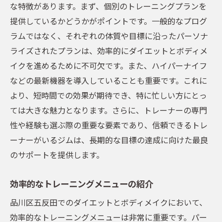
な特徴があります。まず、個別のトレーニングプランを
即効性を実感するためのトレーニングプラ
提供しているかどうかがポイントです。一般的なプログ
ン
ラムではなく、それぞれの体質や目標に沿ったパーソナ
ハイパーナイフ施術の流れと注意点
ライズされたプランは、効率的にダイエットとボディメ
短期集中で成果を出すための秘訣
イクを進めるために不可欠です。また、ハイパーナイフ
トレーニング前後のケアで効果を最大化
などの最新機器を導入していることも重要です。これに
実績から見るパーソナルトレーニングの効
より、短時間での効果が期待でき、特に忙しい方にとっ
果
ては大きな魅力となります。さらに、トレーナーの専門
五反田エリアで安心して通えるパーソナルジム
性や経験も選ぶ際の重要な要素であり、信頼できるトレ
の魅力
ーナーがいるジムは、長期的な目標の達成に向けた最良
五反田のパーソナルジムが選ばれる理由
のサポートを提供します。
安心して通えるジムの条件とは
効率的なトレーニングメニューの紹介
安全性を確保するためのジム選びのコツ
品川区五反田でのダイエットとボディメイクにおいて、
個室でのトレーニングが人気の理由
効率的なトレーニングメニューは非常に重要です。パー
パーソナルジムの感染対策について