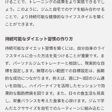
けることで、トレーニングの成果をより実感できるでし
結果にコミットするためのプラン提案
ょう。このように、ジムと自宅でのケアを組み合わせる
パーソナルジムで全身のバランスを整え健康美
ことで、より持続可能な健康的なライフスタイルを築く
を目指そう
ことができます。
全身のバランスを整えるためのトレーニン
持続可能なダイエット習慣の作り方
グ
持続可能なダイエット習慣を築くには、自分自身のライ
健康的な美しさを追求する生活習慣
フスタイルに合った方法を見つけることが重要です。ま
パーソナルジムで得られる心身のリフレッ
ず、パーソナルジムでトレーナーと相談し、現実的な目
シュ
標を設定します。無理のない範囲での目標設定は、長期
バランスの取れた体作りの基本
的な成功につながります。例えば、週に2〜3回のジム通
健康美を維持するためのサポート
いを目指し、ハイパーナイフを活用したセッションで効
自信を持って毎日を過ごすためのジム活用
果的な脂肪燃焼を図ります。また、日々の食生活も見直
法
し、栄養バランスを考えた食事を心掛けます。ジムで学
んだエクササイズを自宅でのルーティーンに組み込むこ