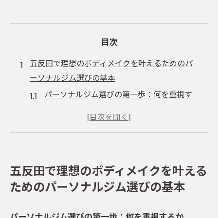
目次
五反田で理想のボディメイクを叶えるためのパ
ーソナルジム選びの基本
パーソナルジム選びの第一歩：何を重視す
るか
五反田のパーソナルジム特有の特徴を理解
する
フィットネス目標に合ったジムの見つけ方
五反田で理想のボディメイクを叶える
パーソナルジムの評価と口コミを活用する
ためのパーソナルジム選びの基本
方法
トレーニングメニューと設備の確認ポイン
パーソナルジム選びの第一歩：何を重視するか