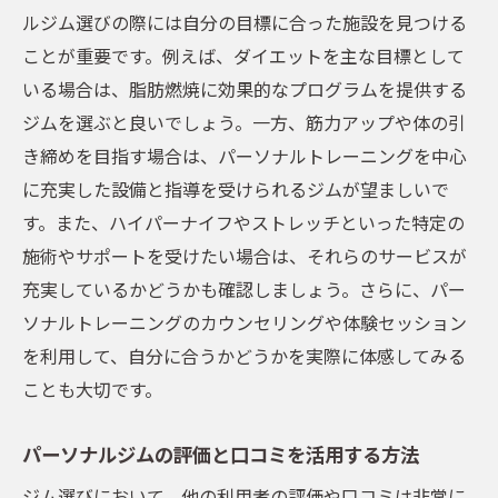
ジムの立地と通いやすさの重要性
ルジム選びの際には自分の目標に合った施設を見つける
料金プランの比較と継続のコツ
ことが重要です。例えば、ダイエットを主な目標として
いる場合は、脂肪燃焼に効果的なプログラムを提供する
続けやすいトレーニング環境の見極め方
ジムを選ぶと良いでしょう。一方、筋力アップや体の引
ジムの雰囲気とスタッフの質をチェックす
き締めを目指す場合は、パーソナルトレーニングを中心
る
に充実した設備と指導を受けられるジムが望ましいで
モチベーションを維持するための工夫
す。また、ハイパーナイフやストレッチといった特定の
体験セッションで自分に合ったジムを見つ
施術やサポートを受けたい場合は、それらのサービスが
ける
充実しているかどうかも確認しましょう。さらに、パー
五反田のパーソナルジムで目標達成をサポート
ソナルトレーニングのカウンセリングや体験セッション
するトレーニング計画
を利用して、自分に合うかどうかを実際に体感してみる
目標設定が成功の鍵：明確なゴールを持つ
ことも大切です。
効果的なトレーニングスケジュールの組み
立て方
パーソナルジムの評価と口コミを活用する方法
個別トレーニングプログラムの重要性
ジム選びにおいて、他の利用者の評価や口コミは非常に