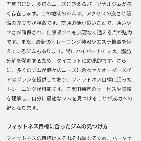
せで結果を出す
五反田には、多様なニーズに応えるパーソナルジムが多
適切なストレッチでボディメイクの効果を最大
く存在します。この地域のジムは、アクセスの良さと設
化する方法
備の充実度が特徴です。交通の便が良いことで、通いや
すさが確保され、仕事帰りでも無理なく通える点が魅力
ストレッチの重要性とその効果
です。また、最新のトレーニング機器やエステ機器を備
ボディメイクをサポートするストレッチ法
えているジムもあります。特にハイパーナイフは、脂肪
ストレッチの種類と目的別の活用方法
分解を促進するため、ダイエットに効果的です。さら
トレーニング後の効果的なストレッチルー
に、多くのジムが個々のニーズに合わせたオーダーメイ
チン
ドのプランを提供しており、フィットネス目標に沿った
ストレッチで怪我を防ぎ、安全に続ける方
トレーニングが可能です。五反田特有のサービスや設備
法
を理解し、自分に最適なジムを見つけることが成功への
ストレッチと他のトレーニング法の相乗効
鍵となります。
果
無理なく続けられるパーソナルジムの選び方と
フィットネス目標に合ったジムの見つけ方
そのポイント
フィットネスの目標は人それぞれ異なるため、パーソナ