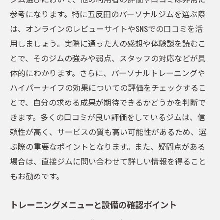
五反田のジムでの成功事例から学ぶ
参考になります。特に五反田のパーソナルジムを選ぶ際
は、オンラインのレビューサイトやSNSでの口コミを活
進捗を測定し、計画を調整する方法
用しましょう。実際に通った人の感想や体験談を読むこ
トレーナーとともにゴールを達成するため
とで、そのジムの強みや弱点、スタッフの対応などが具
の戦略
体的にわかります。さらに、パーソナルトレーニングや
パーソナルジムでのハイパーナイフ活用法とそ
ハイパーナイフの効果についての評価をチェックするこ
の効果
とで、自分の求める成果が期待できるかどうかを判断で
ハイパーナイフの効果を最大化する方法
きます。多くの口コミが良い評価をしているジムは、信
脂肪燃焼を促進するハイパーナイフの活用
頼性が高く、サービスの質も高い可能性があるため、選
ハイパーナイフの施術後のケアと注意点
ぶ際の重要なポイントとなります。また、疑問点がある
五反田のジムでの実際の活用例
場合は、直接ジムに問い合わせて詳しい情報を得ること
ハイパーナイフと他のトレーニングの相乗
もお勧めです。
効果
トレーニングメニューと設備の確認ポイント
継続的な利用で得られる長期的な効果