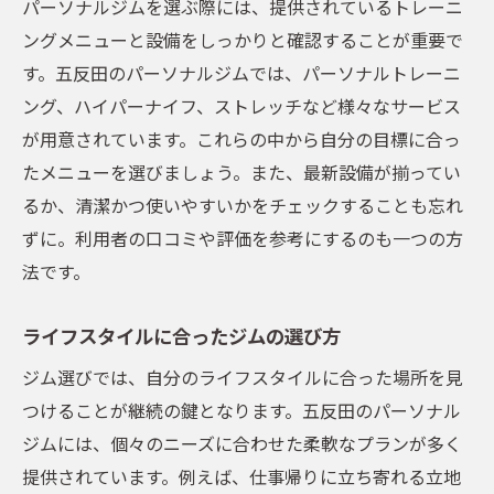
パーソナルジムを選ぶ際には、提供されているトレーニ
ストレッチを取り入れた効率的なボディメイク
ングメニューと設備をしっかりと確認することが重要で
プラン
す。五反田のパーソナルジムでは、パーソナルトレーニ
ストレッチを活用した効率的なプログラム
ング、ハイパーナイフ、ストレッチなど様々なサービス
設計
が用意されています。これらの中から自分の目標に合っ
柔軟性と筋力を両立させるストレッチ法
たメニューを選びましょう。また、最新設備が揃ってい
毎日のルーティンに取り入れるストレッチ
るか、清潔かつ使いやすいかをチェックすることも忘れ
ストレッチで改善される姿勢とボディライ
ずに。利用者の口コミや評価を参考にするのも一つの方
ン
法です。
ストレッチとウエイトトレーニングのバラ
ンス
ライフスタイルに合ったジムの選び方
ジムでのストレッチ指導の重要性
ジム選びでは、自分のライフスタイルに合った場所を見
五反田で最適なパーソナルジムを見つけるため
つけることが継続の鍵となります。五反田のパーソナル
のチェックリスト
ジムには、個々のニーズに合わせた柔軟なプランが多く
ジム選びの決定的なポイントとその理由
提供されています。例えば、仕事帰りに立ち寄れる立地