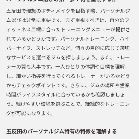
ト
五反田で理想のボディメイクを目指す際、パーソナルジ
ライフスタイルに合ったジムの選び方
ム選びは非常に重要です。まず重視すべきは、自分のフ
パーソナルトレーニングとハイパーナイフで健
ィットネス目標に合ったトレーニングメニューが提供さ
康的な体作りを実現
れているかどうかです。パーソナルトレーニング、ハイ
パーソナルトレーニングの基礎知識と効果
パーナイフ、ストレッチなど、個々の目的に応じて適切
ハイパーナイフとは？効果と利用方法を解
なサービスを選べるジムを探しましょう。また、トレー
説
ナーの質も大事です。一人ひとりの体調や目標を理解
パーソナルトレーニングで得られる具体的
し、細かい指導を行ってくれるトレーナーがいるかどう
なメリット
かもチェックポイントです。さらに、ジムの場所や営業
ハイパーナイフを使ったボディメイクの実
時間がライフスタイルに合っているかも確認しましょ
例
う。続けやすい環境を選ぶことで、継続的なトレーニン
五反田のジムで人気のハイパーナイフトレ
グが可能になります。
ーニング
五反田のパーソナルジム特有の特徴を理解する
トレーニングとハイパーナイフの組み合わ