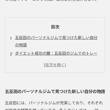
目次
五反田のパーソナルジムで見つけた新しい自分
の物語
ダイエット成功の鍵：五反田のジムでのトレー
ニング体験
パーソナルトレーナーとの出会いがもたらした
変化
筋力トレーニングで手に入れる理想のボディ
五反田のパーソナルジムで見つけた新しい自分の物語
五反田のジムで気づいた心身の健康の重要性
ダイエット後の変化：成功事例と参加者の声
五反田には、パーソナルジムが充実しており、それぞれ
あなたも始めよう！五反田で理想の体づくりに