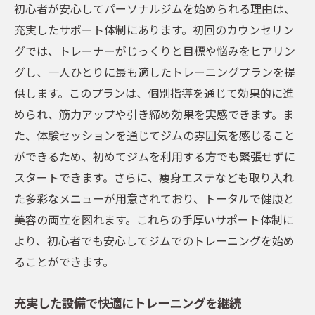
継続的なサポートで理想の体型を実現
初心者が安心してパーソナルジムを始められる理由は、
初心者に最適！品川区のパーソナルジムで始め
充実したサポート体制にあります。初回のカウンセリン
る健康的なダイエット
グでは、トレーナーがじっくりと目標や悩みをヒアリン
グし、一人ひとりに最も適したトレーニングプランを提
初心者がダイエットを成功させるためのポ
供します。このプランは、個別指導を通じて効果的に進
イント
められ、筋力アップや引き締め効果を実感できます。ま
パーソナルジムが提供する初心者向けプロ
た、体験セッションを通じてジムの雰囲気を感じること
グラム
ができるため、初めてジムを利用する方でも緊張せずに
体重管理と健康維持のための効果的な方法
スタートできます。さらに、痩身エステなども取り入れ
パーソナルジムで学ぶ正しい運動習慣
た多彩なメニューが用意されており、トータルで健康と
初心者向けダイエットメニューの提案
美容の両立を図れます。これらの手厚いサポート体制に
継続可能なダイエットのためのモチベーシ
より、初心者でも安心してジムでのトレーニングを始め
ョン維持法
ることができます。
パーソナルジムの個別指導がもたらす筋力アッ
プと引き締め効果
充実した設備で快適にトレーニングを継続