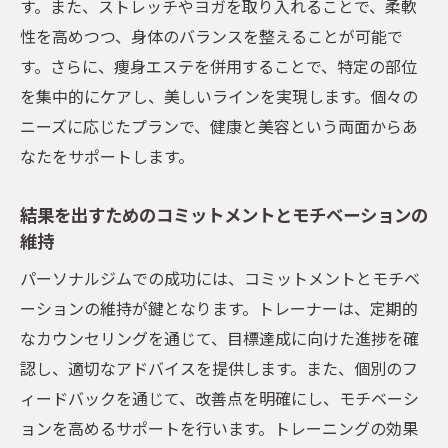
す。また、ストレッチやヨガを取り入れることで、柔軟
パーソナルジムで実現する生活の質の向上
性を高めつつ、身体のバランスを整えることが可能で
地域コミュニティとのつながりを活かした
す。さらに、痩身エステを併用することで、特定の部位
健康促進
を集中的にケアし、美しいラインを実現します。個々の
ニーズに応じたプランで、健康と美容という両面からあ
パーソナルジムで体の癖や状態に合わせた効果
なたをサポートします。
的サポートを受ける方法
体の癖を見極めるための初回カウンセリン
結果を出すためのコミットメントとモチベーションの
グ
維持
パーソナルジムでの個別指導の重要性
パーソナルジムでの成功には、コミットメントとモチベ
トレーナーが提供する個別サポートの内容
ーションの維持が鍵となります。トレーナーは、定期的
体の状態に合わせたトレーニング方法の提
なカウンセリングを通じて、目標達成に向けた進捗を確
案
認し、適切なアドバイスを提供します。また、個別のフ
怪我防止のための正しいフォームとテクニ
ィードバックを通じて、改善点を明確にし、モチベーシ
ック
ョンを高めるサポートを行います。トレーニングの効果