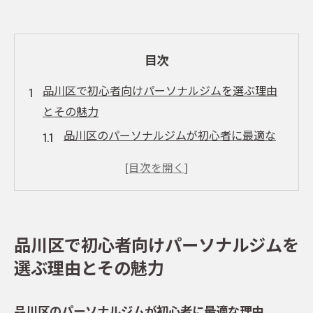
目次
品川区で初心者向けパーソナルジムを選ぶ理由
とその魅力
品川区のパーソナルジムが初心者に最適な
理由
初心者でも安心して始められるサポート体
制
充実した設備で快適にトレーニングを継続
品川区で初心者向けパーソナルジムを
個別指導による効果的なトレーニングプラ
選ぶ理由とその魅力
ン
健康と美容を両立するための多彩なメニュ
品川区のパーソナルジムが初心者に最適な理由