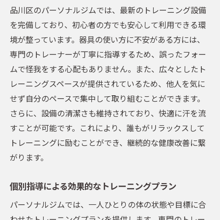
個別指導で実現する効率的な筋力アップ
品川区のパーソナルジムでは、最新のトレーニング設備
体型変化を実感できるトレーニングメソッ
を完備しており、初心者の方でも安心して利用できる環
ド
境が整っています。器具の使い方に不安がある方には、
専門のトレーナーが丁寧に指導するため、誤ったフォー
一人ひとりのペースに合わせた指導の重要
ムで怪我をする心配もありません。また、広々としたト
性
レーニングスペースが提供されているため、他人を気に
筋力アップがもたらす健康効果と体型改善
せず自分のペースで集中して取り組むことができます。
パーソナルジムでの引き締め効果を高める
さらに、設備の清潔さも維持されており、快適に汗を流
方法
すことが可能です。これにより、誰もがリラックスして
専門のトレーナーによる正しいフォームの
トレーニングに励むことができ、継続的な健康改善に繋
指導
がります。
痩身エステとパーソナルジムの組み合わせで理
想の体型を実現
個別指導による効果的なトレーニングプラン
痩身エステがもたらす体型改善のメリット
パーソナルジムでは、一人ひとりの体の状態や目標に合
パーソナルジムとエステの相乗効果
わせたトレーニングプランを提供します。専門のトレー