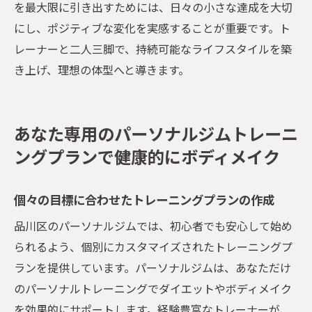
リハビリテーションとしてのパーソナルト
を最大限に引き出すためには、日々の小さな達成を大切
レーニング
にし、ポジティブな変化を実感することが重要です。ト
ダイエット初心者が品川区のパーソナルジムで
レーナーと二人三脚で、持続可能なライフスタイルを築
始めるべき理由とポイント
き上げ、理想の体型へと導きます。
初心者がパーソナルジムを選ぶべき理由
初めてでも続けやすいトレーニング環境
あなた専用のパーソナルジムトレーニ
初心者向けプログラムの内容と特徴
ングプランで健康的にボディメイク
ダイエットの成功をサポートする専門知識
モチベーションを維持するためのサポート
個々の目標に合わせたトレーニングプランの作成
体制
品川区のパーソナルジムでは、初心者でも安心して始め
初めての方におすすめのパーソナルジムの
られるよう、個別にカスタマイズされたトレーニングプ
選び方
ランを提供しています。パーソナルジムは、あなただけ
のパーソナルトレーニングでダイエットやボディメイク
を効果的にサポートします。経験豊富なトレーナーが、