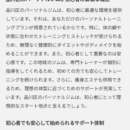
ー
品川区のパーソナルジムは、初心者に最適な環境を提供
結果を出すためのコミットメントとモチベ
しています。それは、あなただけのパーソナルトレーニ
ーションの維持
ングプランが用意されているからです。特に、体の癖や
あなた専用のパーソナルジムトレーニングプラ
状態に合わせたトレーニングとストレッチが受けられる
ンで健康的にボディメイク
ため、無理なく健康的にダイエットやボディメイクを始
個々の目標に合わせたトレーニングプラン
めることができます。また、初心者として重要なのは安
の作成
心感です。この地域のジムは、専門トレーナーが個別に
健康を重視した無理のないボディメイク
指導をしてくれるため、初めての方でも安心してトレー
パーソナルジムで得られる特別な指導とサ
ニングを続けられます。さらに、痩身エステも併用でき
ポート
るため、理想の体型に近づくためのサポートが充実して
トレーニング結果を最大化するためのアプ
います。品川区のパーソナルジムは、初心者にとって理
ローチ
想的なスタート地点と言えるでしょう。
一人ひとりに合わせた食事指導と生活習慣
の改善
初心者でも安心して始められるサポート体制