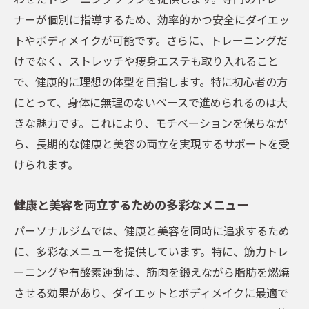
理想の体型を目指すための効果的な戦略
ナーが個別に指導するため、効率的かつ安全にダイエッ
痩身エステの施術内容と効果の紹介
トやボディメイクが可能です。さらに、トレーニングだ
けでなく、ストレッチや痩身エステも取り入れること
エステとトレーニングを組み合わせたプラ
で、健康的に理想の体型を目指します。特に初心者の方
ン提案
にとって、身体に無理のないペースで進められるのは大
持続的な結果を得るためのアフターケア
きな魅力です。これにより、モチベーションを保ちなが
品川区で健康的なライフスタイルを手に入れる
ら、長期的な健康と美容の両立を実現するサポートを受
ための一歩を踏み出そう
けられます。
健康的なライフスタイルを始めるための第
一歩
健康と美容を両立するための多彩なメニュー
パーソナルジムでのトレーニングがもたら
パーソナルジムでは、健康と美容を同時に追求するため
す生活の変化
に、多彩なメニューを提供しています。特に、筋力トレ
品川区で健康づくりをサポートする施設の
ーニングや有酸素運動は、筋肉を鍛えながら脂肪を燃焼
紹介
させる効果があり、ダイエットとボディメイクに最適で
健康的な生活習慣を続けるためのヒント