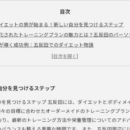
目次
イエットの旅が始まる！新しい自分を見つけるステップ
化されたトレーニングプランの魅力とは？五反田のパーソ
が導く成功例：五反田でのダイエット物語
ィを手に入れるための食事法と運動習慣
た新しい自分へ！五反田でのボディメイクの成果
えるパーソナルジムの選び方とポイント
戦できる！五反田でのダイエット成功体験談
自分を見つけるステップ
分を見つけるステップ 五反田には、ダイエットとボディメ
個々の目標に合わせたオーダーメイドのトレーニングプラ
おり、最新のトレーニング方法や栄養管理についてのアド
バランスも整える重要な時間です。 また、五反田周辺に