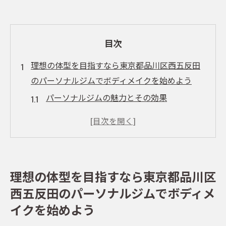
目次
理想の体型を目指すなら東京都品川区西五反田
のパーソナルジムでボディメイクを始めよう
パーソナルジムの魅力とその効果
ボディメイクにおける個別カウンセリング
の重要性
東京都品川区西五反田での人気のトレーニ
ング法
理想の体型を目指すなら東京都品川区
体型改善をサポートする最新設備の紹介
西五反田のパーソナルジムでボディメ
パーソナルジムで得られるモチベーション
イクを始めよう
維持の秘訣