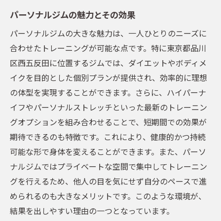
目標達成に向けた継続的なサポート体制
パーソナルジムの魅力とその効果
ダイエット成功の鍵はパーソナルジムでの個別
パーソナルジムの大きな魅力は、一人ひとりのニーズに
プランにあり
合わせたトレーニングが可能な点です。特に東京都品川
なぜ個別プランがダイエットに効果的なの
区西五反田に位置するジムでは、ダイエットやボディメ
か
イクを目的とした個別プランが提供され、効率的に理想
パーソナルジムでの食事管理の方法
の体型を実現することができます。さらに、ハイパーナ
個々のニーズに応じたトレーニングメニュ
イフやパーソナルストレッチといった最新のトレーニン
ーの作成
グオプションを組み合わせることで、短期間での効果が
目標達成までの進捗管理とフィードバック
期待できるのも特徴です。これにより、健康的かつ持続
パーソナルトレーナーによるメンタルサポ
可能な形で身体を変えることができます。また、パーソ
ート
ナルジムではプライベートな空間で集中してトレーニン
ダイエットのモチベーションを維持するコ
グを行えるため、他人の目を気にせず自分のペースで進
ツ
められるのも大きなメリットです。このような環境が、
結果を出しやすい理由の一つとなっています。
ハイパーナイフとパーソナルストレッチで効率