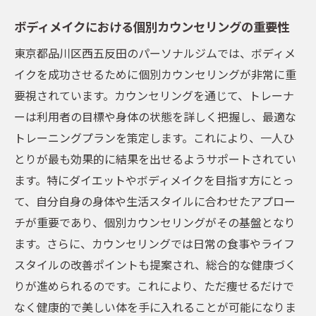
的に体を引き締めよう
ボディメイクにおける個別カウンセリングの重要性
ハイパーナイフの効果とその仕組み
東京都品川区西五反田のパーソナルジムでは、ボディメ
パーソナルストレッチが体に与える影響
イクを成功させるために個別カウンセリングが非常に重
組み合わせることで得られる相乗効果
要視されています。カウンセリングを通じて、トレーナ
エステとトレーニングのバランスの取り方
ーは利用者の目標や身体の状態を詳しく把握し、最適な
短期間で成果を実感するためのポイント
トレーニングプランを策定します。これにより、一人ひ
継続的な体型維持のためのアドバイス
とりが最も効果的に結果を出せるようサポートされてい
パーソナルジムが提供する無理なく続けられる
ます。特にダイエットやボディメイクを目指す方にとっ
トレーニングの魅力
て、自分自身の身体や生活スタイルに合わせたアプロー
パーソナルジムのトレーニングが続けやす
チが重要であり、個別カウンセリングがその基盤となり
い理由
ます。さらに、カウンセリングでは日常の食事やライフ
スタイルの改善ポイントも提案され、総合的な健康づく
体に優しい負荷の設計
りが進められるのです。これにより、ただ痩せるだけで
長期的な健康を考慮したアプローチ
なく健康的で美しい体を手に入れることが可能になりま
個々のペースに合わせたトレーニング計画