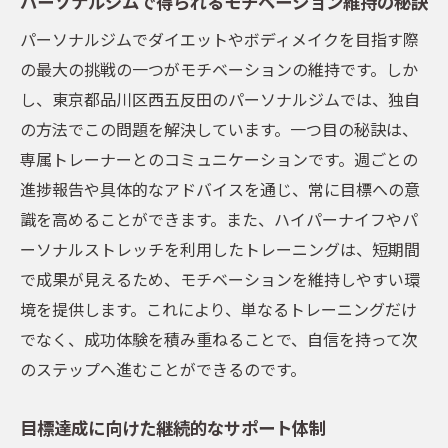
パーソナルジムで得られるモチベーション維持の秘訣
持続的な健康維持のための新たな視点
理想のボディを実現するためのパーソナルジム
パーソナルジムでダイエットやボディメイクを目指す際
のアプローチ
の最大の挑戦の一つがモチベーションの維持です。しか
し、東京都品川区西五反田のパーソナルジムでは、独自
個別アプローチで理想の体型を目指す
の方法でこの問題を解決しています。一つ目の秘訣は、
短期と長期の目標設定方法
専属トレーナーとのコミュニケーションです。週ごとの
パーソナルジムでのモチベーション維持術
進捗報告や具体的なアドバイスを通じ、常に目標への意
トレーニングと食事管理の連携
識を高めることができます。また、ハイパーナイフやパ
体質改善を目指したトータルケア
ーソナルストレッチを利用したトレーニングは、短期間
目標達成後の維持と次のステップ
で成果が見えるため、モチベーションを維持しやすい環
境を提供します。これにより、単なるトレーニングだけ
でなく、成功体験を積み重ねることで、自信を持って次
のステップへ進むことができるのです。
目標達成に向けた継続的なサポート体制