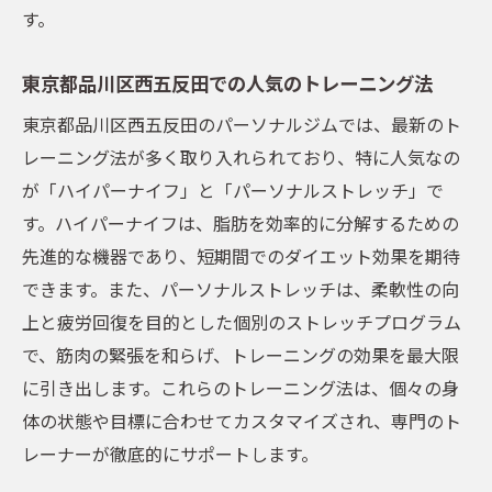
す。
ライフスタイルに合わせた柔軟なスケジュ
ール
東京都品川区西五反田での人気のトレーニング法
ストレスを軽減するための環境づくり
東京都品川区西五反田のパーソナルジムでは、最新のト
東京都品川区西五反田のパーソナルジムで健康
レーニング法が多く取り入れられており、特に人気なの
的な美を手に入れる方法
が「ハイパーナイフ」と「パーソナルストレッチ」で
美しさと健康を両立させるアプローチ
す。ハイパーナイフは、脂肪を効率的に分解するための
パーソナルジムでのスキンケアと栄養管理
先進的な機器であり、短期間でのダイエット効果を期待
心身のバランスを整えるトレーニング
できます。また、パーソナルストレッチは、柔軟性の向
上と疲労回復を目的とした個別のストレッチプログラム
美を追求するためのメンタルケア
で、筋肉の緊張を和らげ、トレーニングの効果を最大限
個人に最適な美のプログラムの選び方
に引き出します。これらのトレーニング法は、個々の身
持続可能な美しさのための生活習慣
体の状態や目標に合わせてカスタマイズされ、専門のト
ボディメイクを成功させるためのパーソナルジ
レーナーが徹底的にサポートします。
ムの選び方