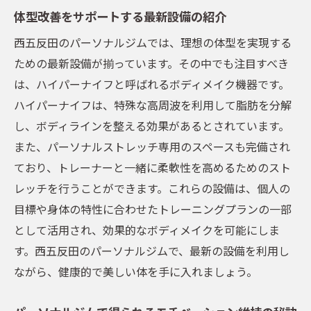
自分に合ったジムを選ぶポイント
体型改善をサポートする最新設備の紹介
口コミや体験談を参考にする方法
西五反田のパーソナルジムでは、理想の体型を実現する
トレーナーの専門性と信頼性の確認
ための最新設備が揃っています。その中でも注目すべき
施設の設備と環境のチェック
は、ハイパーナイフと呼ばれるボディメイク機器です。
料金プランとコストパフォーマンスの考慮
ハイパーナイフは、特殊な高周波を利用して脂肪を分解
し、ボディラインを整える効果があるとされています。
体験レッスンで雰囲気を実感する
また、パーソナルストレッチ専用のスペースも完備され
パーソナルジムで得られるダイエットと健康へ
ており、トレーナーと一緒に柔軟性を高めるためのスト
の新たな視点
レッチを行うことができます。これらの設備は、個人の
パーソナルジムでのダイエット体験談
目標や身体の特性に合わせたトレーニングプランの一部
新しい健康習慣を身につける方法
として活用され、効果的なボディメイクを可能にしま
体と心が変わるプロセスの理解
す。西五反田のパーソナルジムで、最新の設備を利用し
ジムを通じた健康コミュニティの形成
ながら、健康的で美しい体を手に入れましょう。
トレーニングが日常に与えるプラスの影響