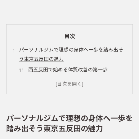
目次
パーソナルジムで理想の身体へ一歩を踏み出そ
う東京五反田の魅力
西五反田で始める体質改善の第一歩
パーソナルジムが提供するオーダーメイド
プランの魅力
五反田エリアの地域密着型サポート
ダイエット成功への近道、パーソナルジム
パーソナルジムで理想の身体へ一歩を
の活用法
踏み出そう東京五反田の魅力
ボディメイクをサポートする最新設備の紹