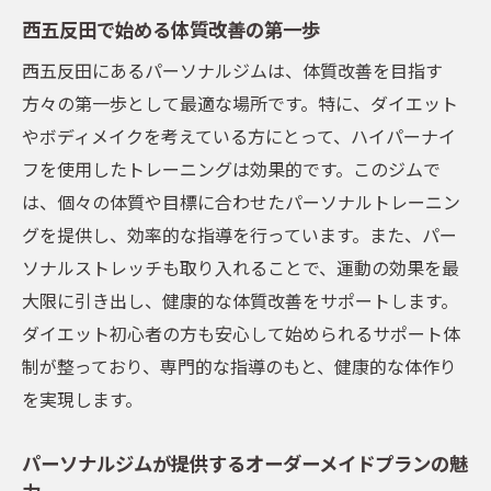
介
西五反田で始める体質改善の第一歩
五反田で実現する理想のボディライン
西五反田にあるパーソナルジムは、体質改善を目指す
ハイパーナイフとストレッチを組み合わせた効
方々の第一歩として最適な場所です。特に、ダイエット
率的なトレーニング
やボディメイクを考えている方にとって、ハイパーナイ
ハイパーナイフで脂肪燃焼を最大化
フを使用したトレーニングは効果的です。このジムで
ストレッチがもたらす柔軟性と体調改善
は、個々の体質や目標に合わせたパーソナルトレーニン
パーソナルトレーニングでのハイパーナイ
グを提供し、効率的な指導を行っています。また、パー
フ活用法
ソナルストレッチも取り入れることで、運動の効果を最
ストレッチとトレーニングの相乗効果
大限に引き出し、健康的な体質改善をサポートします。
効率的な脂肪燃焼のためのプログラム設計
ダイエット初心者の方も安心して始められるサポート体
健康的で美しい体づくりの秘訣
制が整っており、専門的な指導のもと、健康的な体作り
を実現します。
初心者から上級者まで対応！パーソナルジムの
幅広いサポート
パーソナルジムが提供するオーダーメイドプランの魅
初めての方でも安心のサポート体制
力