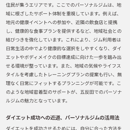
住民が集うエリアです。ここでのパーソナルジムは、地
目標達成後のメンテナンスプラン
域に根ざしたサポート体制を重視しています。例えば、
東京都品川区西五反田で体験する最新のパーソ
地元の健康イベントへの参加や、近隣の飲食店と提携
ナルトレーニング
し、健康的な食事プランを提供するなど、地域社会との
五反田で手に入れる最新フィットネス体験
結びつきを強化しています。これにより、ジム利用者は
パーソナルトレーニングの最新トレンド
日常生活の中でより健康的な選択をしやすくなり、ダイ
エットやボディメイクの目標達成に向けた一歩を踏み出
五反田で利用できる先進的なトレーニング
せる環境が整っています。また、地域の気候やライフス
設備
タイルを考慮したトレーニングプランの提案も行い、無
様々なニーズに応える柔軟なトレーニング
理なく日常にフィットするプランニングが可能です。こ
プログラム
のような地域密着型のサポートが、五反田でのパーソナ
プロフェッショナルによるカスタムメイド
ルジムの魅力となっています。
の指導
最先端の技術を活用したトレーニングのメ
ダイエット成功への近道、パーソナルジムの活用法
リット
ダイエットを成功させるためには、自分に合った方法を