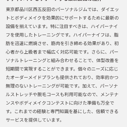
様々な背景を持つ会員の成功ストーリー
東京都品川区西五反田のパーソナルジムでは、ダイエッ
体験者の声から得られるモチベーション
トとボディメイクを効果的にサポートするために最新の
設備を揃えています。特に注目すべきは、ハイパーナイ
理想の体型を手に入れる！五反田で選ぶべきパ
フを使用したトレーニングです。ハイパーナイフは、脂
ーソナルジム
肪を迅速に燃焼させ、筋肉を引き締める効果があり、初
五反田で選ばれる人気パーソナルジムの特
心者から上級者まで幅広く対応可能です。さらに、パー
徴
ソナルトレーニングと組み合わせることで、体型改善を
自分に合ったジムを見つけるためのポイン
短期間で実現することができます。個々のニーズに応じ
ト
たオーダーメイドプランも提供されており、効率的かつ
選ぶべきジムの設備とサービス
無理のないトレーニングが可能です。加えて、パーソナ
パーソナルジム利用者の評価と口コミ
ルストレッチや脱毛コースも利用可能なので、メンテナ
五反田でのジム選びに役立つ情報
ンスやボディメイクコンテストに向けた準備も万全で
目的に合わせた最適なジムの選び方
す。これまでの経験と専門知識を基にした、信頼できる
サービスを提供しています。