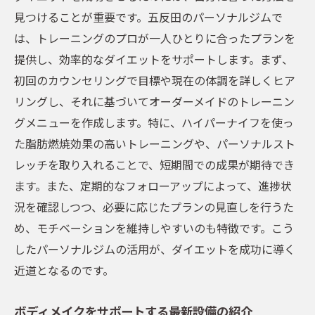
メンテナンスも安心！脱毛コースが選べるパー
見つけることが重要です。五反田のパーソナルジムで
ソナルジムの魅力
は、トレーニングのプロが一人ひとりに合ったプランを
美肌効果も期待できる脱毛コース
提供し、効率的なダイエットをサポートします。まず、
トレーニングと脱毛を同時に実現
初回のカウンセリングで目標や現在の体調を詳しくヒア
脱毛専門スタッフによる安心の施術
リングし、それに基づいてオーダーメイドのトレーニン
ボディメイクと脱毛の相乗効果
グメニューを作成します。特に、ハイパーナイフを使っ
た脂肪燃焼効果の高いトレーニングや、パーソナルスト
カスタマイズ可能な脱毛プランの提案
レッチを取り入れることで、短期間での成果が期待でき
トレーニング後のアフターケアも充実
ます。また、定期的なフォローアップによって、進捗状
パーソナルジムでのダイエット成功体験談とボ
況を確認しつつ、必要に応じたプランの見直しを行うた
ディメイクの実例
め、モチベーションを維持しやすいのも特徴です。こう
成功者が語るパーソナルジムの魅力
したパーソナルジムの活用が、ダイエットを成功に導く
実際の体験談から学ぶ成功のコツ
近道となるのです。
ビフォーアフターで見る変化の実例
ボディメイクをサポートする最新設備の紹介
パーソナルジムでの継続がもたらす成果