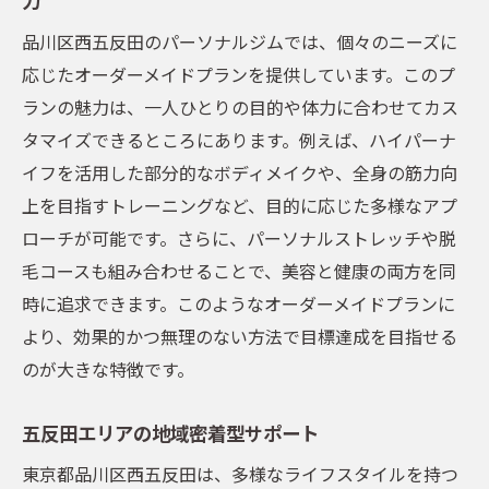
中級者向けのステップアッププラン
品川区西五反田のパーソナルジムでは、個々のニーズに
上級者向けの高度なトレーニングメニュー
応じたオーダーメイドプランを提供しています。このプ
個別ニーズに応じたカスタマイズプログラ
ランの魅力は、一人ひとりの目的や体力に合わせてカス
ム
タマイズできるところにあります。例えば、ハイパーナ
専門家による定期的なフィードバック
イフを活用した部分的なボディメイクや、全身の筋力向
継続的なモチベーション維持のための工夫
上を目指すトレーニングなど、目的に応じた多様なアプ
ダイエットとボディメイクを成功に導くパーソ
ローチが可能です。さらに、パーソナルストレッチや脱
ナルジムの秘訣
毛コースも組み合わせることで、美容と健康の両方を同
時に追求できます。このようなオーダーメイドプランに
効果的なダイエットプランの立案
より、効果的かつ無理のない方法で目標達成を目指せる
ボディメイク成功へのロードマップ
のが大きな特徴です。
個別指導で得られる細やかなサポート
最新技術を駆使した効率的なトレーニング
五反田エリアの地域密着型サポート
ダイエット成功のための食事管理アドバイ
東京都品川区西五反田は、多様なライフスタイルを持つ
ス