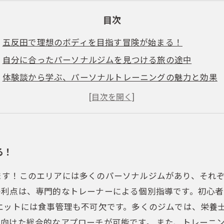
目次
五反田で理想のボディを目指す冒険が始まる！
自分に合ったパーソナルジムを見つける旅の途中
体験談から学ぶ、パーソナルトレーニングの魅力と効果
ダイエット成功の秘訣：効果的なエクササイズとは？
モチベーションを高めるためのトレーニングヒント
五反田のジムでの成功体験：理想のボディを手に入れる
パーソナルジムでの変化を実感！理想の体型への道のり
る！
ます！このエリアには多くのパーソナルジムがあり、それ
の利点は、専門的なトレーナーによる個別指導です。初心
エットには食事管理も不可欠です。多くのジムでは、栄養
向けた総合的なアプローチが可能です。 また、トレーニ