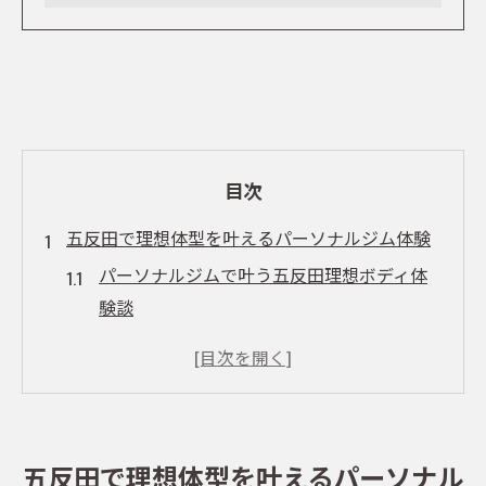
目次
五反田で理想体型を叶えるパーソナルジム体験
パーソナルジムで叶う五反田理想ボディ体
験談
一人ひとりに最適なパーソナルジムの魅力
発見
ダイエットもボディメイクも叶えるジムの
工夫
五反田で理想体型を叶えるパーソナル
効率的なトレーニングで実感する変化の理