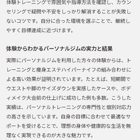
体験トレーニングで雰囲気や指導方法を確認し、カウン
徴
セリングで疑問や不安をしっかり解消することが失敗し
女性トレーナー在籍ジムの利用メリットと
ないコツです。自分に合った環境を選ぶことで、継続し
は
やすく目標達成に近づけます。
五反田で選ぶ女性に優しいパーソナルジム
相談しやすい女性トレーナーのサポート体
体験からわかるパーソナルジムの実力と結果
制
実際にパーソナルジムを利用した方々の体験からは、ト
女性が続けやすい安心トレーニング環境
レーニングと痩身エステハイパーナイフの組み合わせに
口コミで話題のジム選び失敗しないコツ
よる高い効果が証明されています。たとえば、短期間で
口コミ評価でわかるパーソナルジムの実力
ウエストや脚のサイズダウンを実感したケースや、ボデ
ィメイク大会前の仕上げに成功した例も多数。こうした
パーソナルジム選びで失敗しないチェック
実績は、パーソナルトレーニングの専門性と個別対応力
ポイント
の高さを示しています。自身の目標に合わせて最適なサ
五反田のおすすめジムを口コミから徹底比
ポートを受けることで、理想の身体や健康的な生活を無
較
理なく実現できるのが大きな魅力です。
人気パーソナルジム利用者の体験エピソー