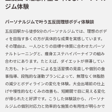
ジム体験
由
五反田パーソナルジムの選び方と失敗しな
パーソナルジムで叶う五反田理想ボディ体験談
いコツ
五反田駅から徒歩5分のパーソナルジムでは、理想のボデ
体験からわかるパーソナルジムの実力と結
ィを目指す多くの方が具体的な成果を実感しています。
果
その理由は、一人ひとりの目標や体質に合わせたパーソ
女性専用も選べるパーソナルジムの魅力
ナルトレーニングと、痩身エステハイパーナイフの組み
女性専用パーソナルジムが支持される理由
合わせにあります。たとえば、ダイエットが停滞してい
とは
た方も、トレーナーによる生活習慣の見直しや個別の食
女性トレーナー在籍ジムの安心ポイント解
事指導、段階的な運動プランによって、無理なく体脂肪
説
の減少とボディラインの変化を体験。大会出場前の仕上
女性専用パーソナルジムで叶う理想の体型
げや慢性的なむくみの改善も、短期間で目に見える変化
作り
が得られたと好評です。こうした体験談から、パーソナ
口コミで人気の女性向けパーソナルジムの
ルジムの個別対応力と効率的な施策の有用性が明らかで
選び方