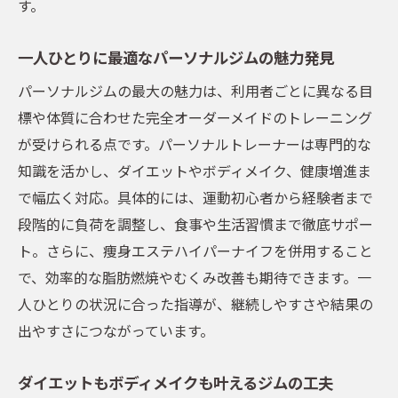
す。
五反田パーソナルジムで女性が注目する設
備とは
一人ひとりに最適なパーソナルジムの魅力発見
女性におすすめのパーソナルジム活用術
パーソナルジムの最大の魅力は、利用者ごとに異なる目
駅近で通いやすいパーソナルジムの選び方
標や体質に合わせた完全オーダーメイドのトレーニング
が受けられる点です。パーソナルトレーナーは専門的な
駅近パーソナルジムの通いやすさとメリッ
知識を活かし、ダイエットやボディメイク、健康増進ま
ト
で幅広く対応。具体的には、運動初心者から経験者まで
五反田駅周辺パーソナルジムのアクセス比
段階的に負荷を調整し、食事や生活習慣まで徹底サポー
較
ト。さらに、痩身エステハイパーナイフを併用すること
パーソナルジム選びで重視したい立地条件
で、効率的な脂肪燃焼やむくみ改善も期待できます。一
忙しい女性に駅近パーソナルジムが最適な
人ひとりの状況に合った指導が、継続しやすさや結果の
理由
出やすさにつながっています。
口コミ評価で選ぶ駅近パーソナルジムの特
徴
ダイエットもボディメイクも叶えるジムの工夫