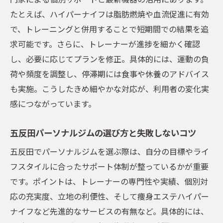
大会前ボディメイクにおすすめのサポート
たとえば、ハイパーナイフは脂肪燃焼や血流促進に有効
体制
で、トレーニングと併用することで短期間での結果を追
一人ひとりに合わせた目標設定と実践プラ
求可能です。さらに、トレーナーが進捗を細かく確認
ン
し、必要に応じてプランを修正。具体的には、運動の負
五反田パーソナルジムが提案する成果重視
荷や頻度を調整し、停滞期には食事や休養のアドバイス
法
も実施。こうしたきめ細やかな対応が、利用者の変化実
感につながっています。
ボディメイク成功者の体験談とアドバイス
紹介
五反田パーソナルジムの選び方と失敗しないコツ
モチベーション維持に役立つジム選びのコ
ツ
五反田でパーソナルジムを選ぶ際は、自分の目標やライ
フスタイルに合ったサポート体制が整っているかが重要
女性トレーナー在籍ジムで安心トレーニング
です。ポイントは、トレーナーの専門性や実績、個別対
女性トレーナーがサポートする安心パーソ
応の充実度、立地の利便性、そして痩身エステハイパー
ナルジム
ナイフなど先進的なサービスの有無など。具体的には、
女性目線のボディメイクを叶えるジムの特