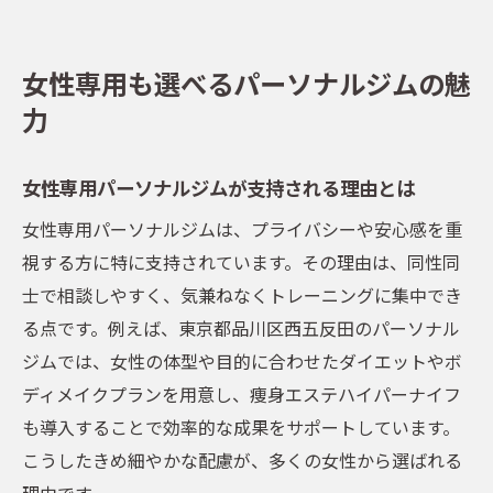
ド集
満足度の高いパーソナルジムの共通点とは
女性専用も選べるパーソナルジムの魅
口コミで話題のジムのサービス内容と特徴
力
パーソナルジムで始める健康習慣の第一歩
パーソナルジムで身につく健康的な生活習
女性専用パーソナルジムが支持される理由とは
慣
女性専用パーソナルジムは、プライバシーや安心感を重
五反田のパーソナルジムで始める新しい習
視する方に特に支持されています。その理由は、同性同
慣
士で相談しやすく、気兼ねなくトレーニングに集中でき
継続できるトレーニング習慣の作り方を伝
る点です。例えば、東京都品川区西五反田のパーソナル
授
ジムでは、女性の体型や目的に合わせたダイエットやボ
健康増進を目指すジム活用法とアドバイス
ディメイクプランを用意し、痩身エステハイパーナイフ
パーソナルジムで得られる生活の変化とは
も導入することで効率的な成果をサポートしています。
こうしたきめ細やかな配慮が、多くの女性から選ばれる
運動不足解消に最適なパーソナルジム活用
理由です。