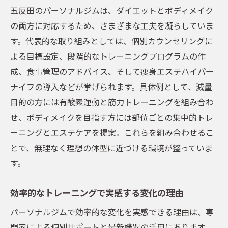
通いやすいパーソナルジムで続ける秘訣
五反田のパーソナルジムは、ダイエットとボディメイク
効率的なダイエットを実現するジム活用術
の両方に対応するため、さまざまな工夫を凝らしていま
パーソナルジムで叶える効率的ダイエット
す。代表的な取り組みとしては、個別カウンセリングに
法
よる目標設定、段階的なトレーニングプログラムの作
痩身エステハイパーナイフの活用ポイント
成、食事管理のアドバイス、そして痩身エステハイパー
ナイフの導入などが挙げられます。具体例として、減量
五反田で人気のダイエット実践ジムの特徴
目的の方には有酸素運動と筋力トレーニングを組み合わ
専門トレーナーの食事指導で成果を実感
せ、ボディメイクを目指す方には部位ごとの集中的トレ
リバウンド防止に役立つパーソナルジム活
ーニングとエステケアを提案。これらを組み合わせるこ
用
とで、無理なく理想の体型に近づける環境が整っていま
運動とエステを組み合わせたボディメイク
す。
術
ボディメイク目標達成へ導く新提案
効率的なトレーニングで実感する変化の理由
パーソナルジムで始める最新ボディメイク
パーソナルジムで効率的な変化を実感できる理由は、専
法
門家による個別サポートと最新機器の活用にあります。