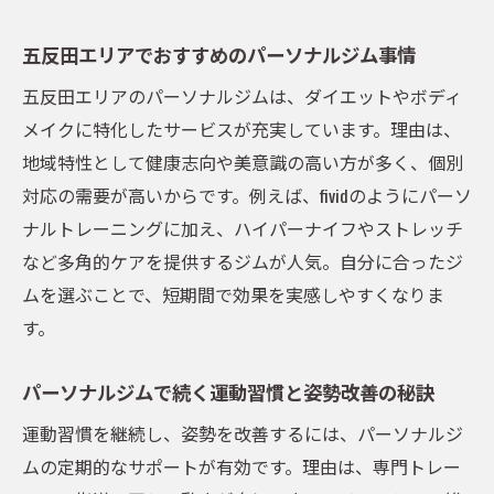
パーソナルジムによる継続サポートと目標
達成
五反田エリアでおすすめのパーソナルジム事情
ボディメイク成功者の体験談と実践ポイン
五反田エリアのパーソナルジムは、ダイエットやボディ
ト
メイクに特化したサービスが充実しています。理由は、
リバウンドしにくいダイエットの実践法
地域特性として健康志向や美意識の高い方が多く、個別
パーソナルジムで学ぶリバウンド防止の秘
対応の需要が高いからです。例えば、fividのようにパーソ
策
ナルトレーニングに加え、ハイパーナイフやストレッチ
持続可能なダイエットはパーソナルジムが
など多角的ケアを提供するジムが人気。自分に合ったジ
鍵
ムを選ぶことで、短期間で効果を実感しやすくなりま
パーソナルトレーニングで習慣化する健康
す。
管理
パーソナルジムで続く運動習慣と姿勢改善の秘訣
リバウンドしにくい体質作りのパーソナル
ジム活用
運動習慣を継続し、姿勢を改善するには、パーソナルジ
五反田で効果的なリバウンド対策を実現
ムの定期的なサポートが有効です。理由は、専門トレー