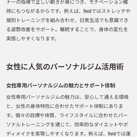
ナーの指導で正しい動きが身につき、モチベーション維
ダイエット継続を支えるパーソナルジムの
持にもつながるからです。例えば、fividではストレッチや
サポート
個別トレーニングを組み合わせ、日常生活でも意識でき
五反田周辺で注目のパーソナルジム比較
る姿勢改善をサポート。継続することで、身体の変化を
パーソナルジムの選び方と五反田周辺比較
実感しやすくなります。
ポイント
安さと質で選ぶパーソナルジムの見極め方
五反田パーソナルジムおすすめサービス比
女性に人気のパーソナルジム活用術
較
女性向けパーソナルジムの特徴と評判まと
女性専用パーソナルジムの魅力とサポート体制
め
女性専用パーソナルジムの魅力は、安心して通える環境
トレーナーの資格や実績を比較する際の着
と、女性の身体特性に合わせたサポート体制にありま
眼点
す。個々の目標や体質、ライフスタイルに合わせたパー
自分に合ったパーソナルジム選びのコツ
ソナルトレーニングを通じて、効率的なダイエットやボ
部分痩せも叶える新しいトレーニング提案
ディメイクを実現しやすくなります。例えば、fividでは運