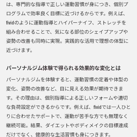
は、専門的な指導で正しい運動習慣が身につき、個別プ
コツ
ログラムで効率良く目標に近づけるからです。例えば、
西五反田でおすすめの運動習慣サポート術
fividのように運動指導とハイパーナイフ、ストレッチを
専門トレーナーが教えるリバウンド対策
組み合わせることで、気になる部位のシェイプアップや
ボディメイクを叶える持続可能な運動習慣
姿勢の改善も同時に実現。実践的な活用で理想の体型に
ボディメイクに強いパーソナルトレーニング体
近づけます。
験
パーソナルジム体験で得られる効果的な変化とは
パーソナルジムのボディメイク特化プログ
ラムとは
パーソナルジムを体験すると、運動習慣の定着や体型の
理想のラインを作るパーソナルトレーニン
変化、姿勢の改善など、目に見える効果が期待できま
グの魅力
す。その理由は、個別指導による正しいフォームや適切
な負荷設定ができるからです。例えば、fividでは一人ひと
パーソナルジムで受ける個別指導と変化の
りに合わせたサポートで、運動が苦手な方でも無理なく
実感
継続可能。結果、ダイエットやボディメイクの目標達成
西五反田エリアで話題のボディメイク法
だけでなく、健康的な生活習慣も身につきます。