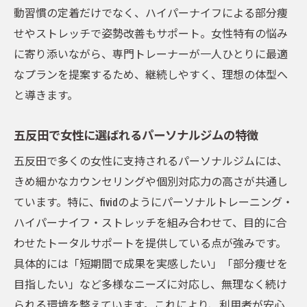
パーソナルジムのハイパーナイフ活用で部
動習慣の定着だけでなく、ハイパーナイフによる部分痩
分痩せ促進
せやストレッチで姿勢改善もサポート。女性特有の悩み
部分痩せに強いパーソナルトレーニングの
に寄り添いながら、専門トレーナーが一人ひとりに最適
最新法
なプランを提案するため、継続しやすく、理想の体型へ
と導きます。
ストレッチ併用で姿勢から整えるボディメ
イク
五反田で女性に選ばれるパーソナルジムの特徴
パーソナルジムで部分別ケアを受けるメリ
五反田で多くの女性に支持されるパーソナルジムには、
ット
きめ細かなカウンセリングや個別対応力の高さが共通し
五反田パーソナルジムの新提案トレーニン
ています。特に、fividのようにパーソナルトレーニング・
グ体験
ハイパーナイフ・ストレッチを組み合わせて、目的に合
理想の部位別シェイプを叶えるパーソナル
わせたトータルサポートを提供している点が強みです。
ジム
具体的には「短期間で成果を実感したい」「部分痩せを
忙しい女性が続けやすいパーソナルジム選び
目指したい」など多様なニーズに対応し、無理なく続け
パーソナルジムは忙しい女性にもおすすめ
られる環境を整えています。これにより、利用者が安心