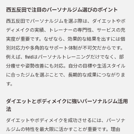
パーソナルジムが女性のダイエットを支え
西五反田で注目のパーソナルジム選びのポイント
る理由
西五反田でパーソナルジムを選ぶ際は、ダイエットやボ
女性におすすめのパーソナルトレーニング
ディメイクの実績、トレーナーの専門性、サービスの充
習慣
実度が重要です。なぜなら、効果的な結果を出すには個
パーソナルジムで叶える美しいボディメイ
別対応力や多角的なサポート体制が不可欠だからです。
ク術
例えば、fividはパーソナルトレーニングだけでなく、部
女性目線で選ぶ五反田パーソナルジムの比
分痩せや姿勢改善にも対応。自分の目標や生活スタイル
較法
に合ったジムを選ぶことで、長期的な成果につながりま
す。
ダイエット成功へ導く運動習慣の秘訣
パーソナルジムで身につく無理のない運動
ダイエットとボディメイクに強いパーソナルジム活用
習慣
法
ダイエット成功のためのパーソナルトレー
ダイエットやボディメイクを成功させるには、パーソナ
ニング法
ルジムの特性を最大限に活かすことが重要です。理由
パーソナルジムで続ける運動と食事管理の