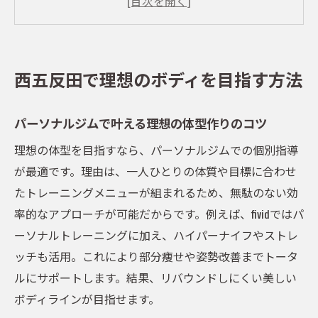
イント
ダイエットとボディメイクに強いパーソナ
ルジム活用法
西五反田で理想のボディを目指す方法
パーソナルジム体験で得られる効果的な変
化とは
パーソナルジムで叶える理想の体型作りのコツ
五反田エリアでおすすめのパーソナルジム
理想の体型を目指すなら、パーソナルジムでの個別指導
事情
が最適です。理由は、一人ひとりの体質や目標に合わせ
パーソナルジムで続く運動習慣と姿勢改善
たトレーニングメニューが組まれるため、無駄のない効
の秘訣
率的なアプローチが可能だからです。例えば、fividではパ
女性に人気のパーソナルジム活用術
ーソナルトレーニングに加え、ハイパーナイフやストレ
女性専用パーソナルジムの魅力とサポート
ッチも活用。これにより部分痩せや姿勢改善までトータ
体制
ルにサポートします。結果、リバウンドしにくい美しい
五反田で女性に選ばれるパーソナルジムの
ボディラインが目指せます。
特徴