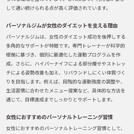
の理由
して通い続けられる点が高く評価されています。
五反田エリアで通いやすいパーソナルジム
の条件
パーソナルジムが女性のダイエットを支える理由
予約や営業時間が柔軟なパーソナルジムの
パーソナルジムは、女性のダイエット成功を後押しする
探し方
多角的なサポートが特徴です。専門トレーナーが科学的
女性が無理なく続けられるパーソナルジム
根拠に基づき、個別に最適化した運動プログラムを作
の工夫
成。さらに、ハイパーナイフによる部分痩せやストレッ
パーソナルジムで効率的に運動を習慣化す
チによる姿勢改善も加え、リバウンドしにくい体質づく
る方法
りを目指します。例えば、段階的な運動強度の調整や、
生活習慣に合わせたメニュー提案など、具体的な方法を
忙しいライフスタイルと両立できるジム選
通じて、目標達成までしっかりとサポートします。
びの秘訣
女性におすすめのパーソナルトレーニング習慣
女性におすすめのパーソナルトレーニング習慣として、