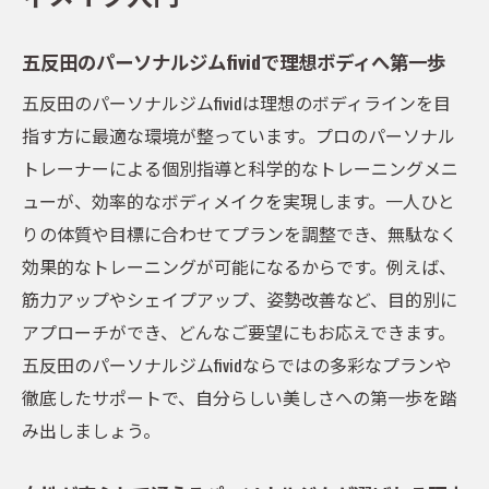
用法
五反田のパーソナルジムfividで理想ボディへ第一歩
パーソナルジム選びで大切なポイントを解
説
五反田のパーソナルジムfividは理想のボディラインを目
指す方に最適な環境が整っています。プロのパーソナル
五反田で話題、パーソナルジムfivid体験談ま
トレーナーによる個別指導と科学的なトレーニングメニ
とめ
ューが、効率的なボディメイクを実現します。一人ひと
理想の体型を目指すためのパーソナルジム活用
りの体質や目標に合わせてプランを調整でき、無駄なく
術
効果的なトレーニングが可能になるからです。例えば、
パーソナルジム活用で理想体型に近づく方
筋力アップやシェイプアップ、姿勢改善など、目的別に
法
アプローチができ、どんなご要望にもお応えできます。
五反田パーソナルジムの効果的な活用ポイ
五反田のパーソナルジムfividならではの多彩なプランや
ント
徹底したサポートで、自分らしい美しさへの第一歩を踏
女性がパーソナルジムで得られる変化と魅
み出しましょう。
力
目標別パーソナルジムプランの選び方を解