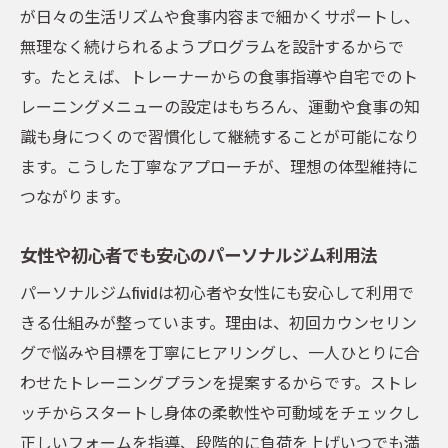
パーソナルジム体験で確かめる選び方の流
が日々の生活リズムや食事内容まで細かくサポートし、
れ
無理なく続けられるようプログラムを設計するからで
女性トレーナー在籍ジムで安心のボディメイク
す。たとえば、トレーナーからの食事指導や自宅でのト
女性トレーナー在籍パーソナルジムの魅力
レーニングメニューの設定はもちろん、運動や食事の知
解説
識も身につくので習慣化して継続することが可能になり
ます。こうした丁寧なアプローチが、理想の体型維持に
五反田で安心できるパーソナルジムの選択
つながります。
肢
女性向けのパーソナルジムならではのサポ
女性や初心者でも安心のパーソナルジム利用法
ート力
パーソナルジムfividは初心者や女性にも安心して利用で
パーソナルジムで女性が安心できる理由と
きる仕組みが整っています。理由は、初回カウンセリン
は
グで悩みや目標を丁寧にヒアリングし、一人ひとりに合
女性トレーナー指導のパーソナルジム体験
わせたトレーニングプランを提案するからです。ストレ
談
ッチからスタートし身体の柔軟性や可動域をチェックし
パーソナルジムで叶える快適なボディメイ
正しいフォームを指導、段階的に負荷を上げいつでも満