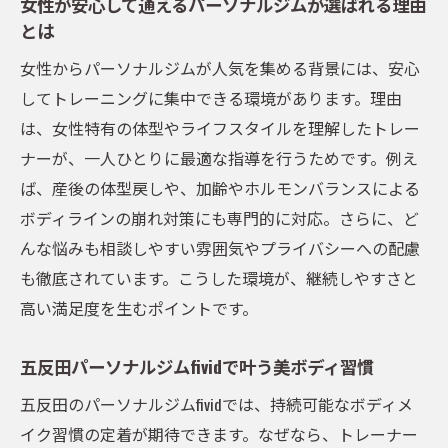
女性が安心して通えるパーソナルジムが選ばれる理由
説
とは
パーソナルジムで続けやすい習慣作りのコ
女性からパーソナルジムが人気を集める背景には、安心
ツ
してトレーニングに集中できる環境があります。理由
五反田で女性人気のパーソナルジム事例
は、女性特有の体型やライフスタイルを理解したトレー
ナーが、一人ひとりに最適な指導を行うためです。例え
継続しやすい五反田のパーソナルジム選び方
ば、産後の体型戻しや、加齢やホルモンバランスによる
継続しやすいパーソナルジム選びの着眼点
ボディラインの崩れ対策にも専門的に対応。さらに、ど
五反田で通いやすいパーソナルジムの探し
んな悩みも相談しやすい雰囲気やプライバシーへの配慮
方
も徹底されています。こうした環境が、継続しやすさと
女性目線で見るパーソナルジム選びの基準
高い満足度を生むポイントです。
安いパーソナルジムを選ぶ時の注意点まと
め
五反田パーソナルジムfividで叶う美ボディ習慣
口コミや評判を活かすパーソナルジム選定
五反田のパーソナルジムfividでは、持続可能なボディメ
術
イク習慣の定着が期待できます。なぜなら、トレーナー