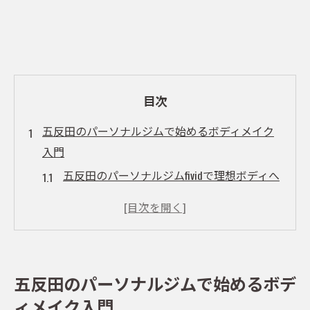
目次
五反田のパーソナルジムで始めるボディメイク
入門
五反田のパーソナルジムfividで理想ボディへ
第一歩
女性が安心して通えるパーソナルジムが選
ばれる理由とは
五反田パーソナルジムfividで叶う美ボディ習
五反田のパーソナルジムで始めるボデ
慣
ィメイク入門
女性や初心者でも安心のパーソナルジム利