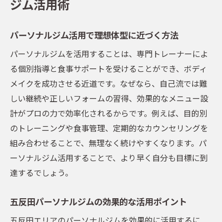
ジム活用術
自分らしい美を追求するパーソナルジム活
用法
パーソナルジム活用で理想体型に近づく方法
五反田で自分に合うパーソナルジムの見つ
け方
パーソナルジムを活用することは、専門トレーナーによ
る個別指導と食事サポートを受けることができ、ボディ
パーソナルジムで実現するオリジナルボデ
メイクを成功させる近道です。なぜなら、自己流では難
ィメイク
しい継続や正しいフォームの習得、効果的なメニュー設
女性が輝くためのパーソナルジム習慣作り
計がプロの力で効率化されるからです。例えば、目的別
五反田パーソナルジムで自信を育む秘訣
のトレーニングや食事管理、定期的なカウンセリングを
自分らしさを大切にするパーソナルジム活
組み合わせることで、無理なく続けやすくなります。パ
用術
ーソナルジム活用することで、より早く自分も目標に到
達するでしょう。
五反田パーソナルジムの効果的な活用ポイント
五反田エリアのパーソナルジムを効果的に活用するに