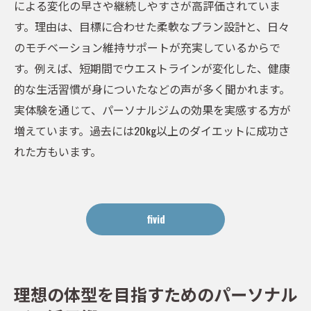
による変化の早さや継続しやすさが高評価されていま
女性に人気のパーソナルジム選び方のコツ
す。理由は、目標に合わせた柔軟なプラン設計と、日々
安いパーソナルジムとサポート力の違い
のモチベーション維持サポートが充実しているからで
口コミを活用したパーソナルジム比較術
す。例えば、短期間でウエストラインが変化した、健康
五反田でおすすめのパーソナルジム傾向
的な生活習慣が身についたなどの声が多く聞かれます。
女性目線で見るパーソナルジム比較の視点
実体験を通じて、パーソナルジムの効果を実感する方が
健康的な美しさを目指すパーソナルジムの魅力
増えています。過去には20kg以上のダイエットに成功さ
れた方もいます。
パーソナルジムで叶える健康的な美しさ
五反田女性が選ぶパーソナルジムの魅力
パーソナルジム活用で得る美と健康の両立
fivid
女性がパーソナルジムを続ける理由を紹介
美ボディを支えるパーソナルジム習慣化術
五反田パーソナルジム利用者の声と成果
理想の体型を目指すためのパーソナル
このエリアで叶える自分らしいボディメイク法