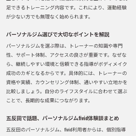
ク
足できるトレーニング内容です。これにより、運動経験
パーソナルジム体験から始める新習慣づくり
が少ない方でも無理なく始められます。
パーソナルジム体験から始める習慣化のコ
ツ
パーソナルジム選びで大切なポイントを解説
五反田パーソナルジム体験で得られる気づ
パーソナルジムを選ぶ際は、トレーナーの知識や専門
き
性、サポート体制、アクセスの良さが重要です。なぜな
体験を活かすパーソナルジム選びのポイン
ら、継続しやすい環境と信頼できる指導がボディメイク
ト
成功のカギとなるからです。具体的には、トレーナーの
パーソナルジム体験時の持ち物と準備方法
資格や実績、カウンセリング体制、通いやすい立地かを
体験後に続けやすいパーソナルジムの特徴
比較しましょう。自分のライフスタイルに合わせて選ぶ
ことで、長期的な成果につながります。
パーソナルジム体験を最大限活かす方法解
説
五反田で話題、パーソナルジムfivid体験談まとめ
五反田で人気のパーソナルジム比較ポイント
五反田のパーソナルジム、fivid利用者からは、個別指導
五反田パーソナルジム比較の注目ポイント