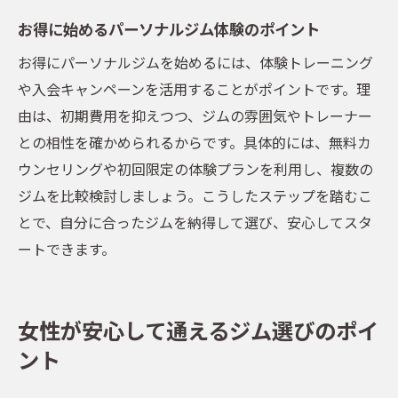
お得に始めるパーソナルジム体験のポイント
お得にパーソナルジムを始めるには、体験トレーニング
や入会キャンペーンを活用することがポイントです。理
由は、初期費用を抑えつつ、ジムの雰囲気やトレーナー
との相性を確かめられるからです。具体的には、無料カ
ウンセリングや初回限定の体験プランを利用し、複数の
ジムを比較検討しましょう。こうしたステップを踏むこ
とで、自分に合ったジムを納得して選び、安心してスタ
ートできます。
女性が安心して通えるジム選びのポイ
ント