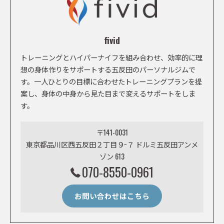
fivid
トレーニングとハイパーナイフを組み合わせ、効率的に理
想の身体作りをサポートする五反田のパーソナルジムで
す。一人ひとりの目標に合わせたトレーニングプランを提
案し、身体の中身から見た目まで変えるサポートをしま
す。
〒141-0031
東京都品川区西五反田２丁目９−７ ドルミ五反田アンメ
ゾン 613
070-8550-0961
お問い合わせはこちら