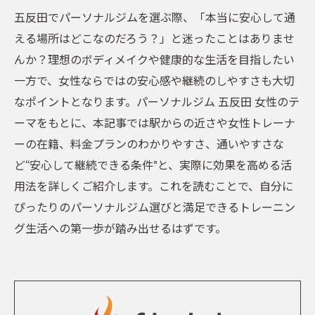
五反田でパーソナルジムを選ぶ際、「本当に安心して通
える場所はどこなのだろう？」と迷ったことはありませ
んか？理想のボディメイクや健康的な生活を目指したい
一方で、女性ならではの安心感や継続のしやすさも大切
なポイントとなります。パーソナルジム 五反田 女性のテ
ーマをもとに、本記事では駅からの近さや女性トレーナ
ーの在籍、料金プランのわかりやすさ、通いやすさな
ど“安心して継続できる条件”と、実際に効果を高める活
用法を詳しくご紹介します。これを読むことで、自分に
ぴったりのパーソナルジム選びと満足できるトレーニン
グ生活への第一歩が踏み出せるはずです。