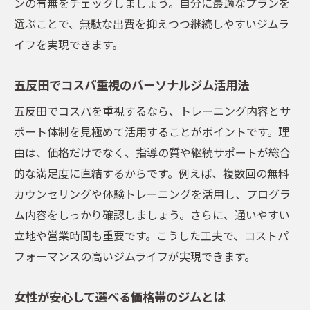
ンの有無をチェックしましょう。自分に最適なプランを
選ぶことで、無駄な出費を抑えつつ継続しやすいジムラ
イフを実現できます。
五反田でコスパ重視のパーソナルジム活用法
五反田でコスパを重視するなら、トレーニング内容とサ
ポート体制を見極めて活用することがポイントです。理
由は、価格だけでなく、指導の質や継続サポートが総合
的な満足度に直結するからです。例えば、複数回の無料
カウンセリングや体験トレーニングを活用し、プログラ
ム内容をしっかり確認しましょう。さらに、通いやすい
立地や営業時間も重要です。こうした工夫で、コストパ
フォーマンスの高いジムライフが実現できます。
女性が安心して選べる価格帯のジムとは