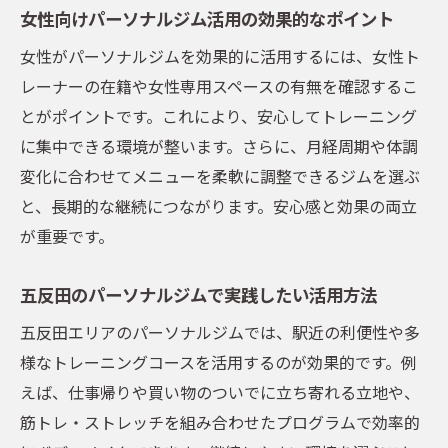
女性向けパーソナルジム活用の効果的なポイント
女性がパーソナルジムを効果的に活用するには、女性ト
レーナーの在籍や女性専用スペースの有無を確認するこ
とがポイントです。これにより、安心してトレーニング
に集中できる環境が整います。さらに、月経周期や体調
変化に合わせてメニューを柔軟に調整できるジムを選ぶ
と、長期的な継続につながります。安心感と効果の両立
が重要です。
五反田のパーソナルジムで実践したい活用方法
五反田エリアのパーソナルジムでは、駅近の利便性や多
様なトレーニングコースを活用するのが効果的です。例
えば、仕事帰りや買い物のついでに立ち寄れる立地や、
筋トレ・ストレッチを組み合わせたプログラムで効率的