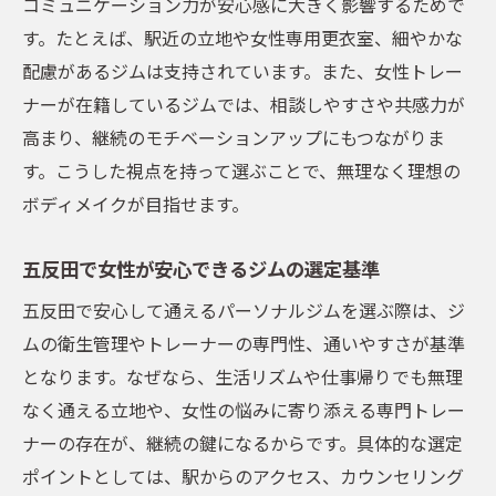
コミュニケーション力が安心感に大きく影響するためで
す。たとえば、駅近の立地や女性専用更衣室、細やかな
配慮があるジムは支持されています。また、女性トレー
ナーが在籍しているジムでは、相談しやすさや共感力が
高まり、継続のモチベーションアップにもつながりま
す。こうした視点を持って選ぶことで、無理なく理想の
ボディメイクが目指せます。
五反田で女性が安心できるジムの選定基準
五反田で安心して通えるパーソナルジムを選ぶ際は、ジ
ムの衛生管理やトレーナーの専門性、通いやすさが基準
となります。なぜなら、生活リズムや仕事帰りでも無理
なく通える立地や、女性の悩みに寄り添える専門トレー
ナーの存在が、継続の鍵になるからです。具体的な選定
ポイントとしては、駅からのアクセス、カウンセリング