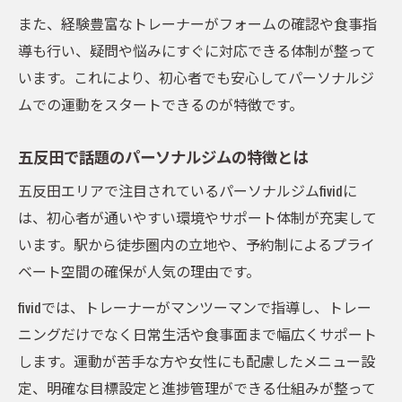
五反田のパーソナルジムで続けるコツと工
また、経験豊富なトレーナーがフォームの確認や食事指
夫
導も行い、疑問や悩みにすぐに対応できる体制が整って
fividで運動習慣が身につくサポート体制
います。これにより、初心者でも安心してパーソナルジ
パーソナルジム初心者に最適なメニュー提
ムでの運動をスタートできるのが特徴です。
案
五反田で話題のパーソナルジムの特徴とは
専門トレーナーが導く正しいフォーム習得術
パーソナルジムで学ぶ正しいフォームの重
五反田エリアで注目されているパーソナルジムfividに
要性
は、初心者が通いやすい環境やサポート体制が充実して
います。駅から徒歩圏内の立地や、予約制によるプライ
初心者にもわかりやすい指導内容を紹介
ベート空間の確保が人気の理由です。
五反田で評判のトレーナーによる丁寧なサ
ポート
fividでは、トレーナーがマンツーマンで指導し、トレー
ケガを防ぐためのパーソナルジム指導ポイ
ニングだけでなく日常生活や食事面まで幅広くサポート
ント
します。運動が苦手な方や女性にも配慮したメニュー設
定、明確な目標設定と進捗管理ができる仕組みが整って
パーソナルジムで身につくフォーム習得の