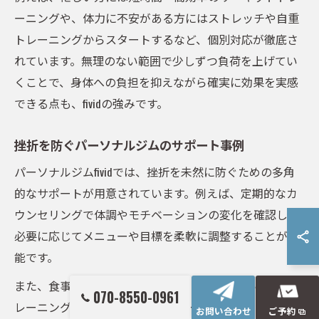
ーニングや、体力に不安がある方にはストレッチや自重
トレーニングからスタートするなど、個別対応が徹底さ
れています。無理のない範囲で少しずつ負荷を上げてい
くことで、身体への負担を抑えながら確実に効果を実感
できる点も、fividの強みです。
挫折を防ぐパーソナルジムのサポート事例
パーソナルジムfividでは、挫折を未然に防ぐための多角
的なサポートが用意されています。例えば、定期的なカ
ウンセリングで体調やモチベーションの変化を確認し、
必要に応じてメニューや目標を柔軟に調整することが可
能です。
また、食事指導や生活習慣のアドバイスも受けられ、ト
070-8550-0961
レーニング以外の面からもサポートを受けることができ
お問い合わせ
ご予約