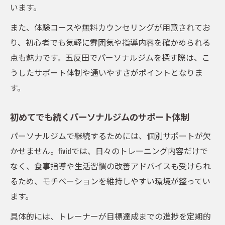
います。
流れ
トレーニング挫折しないためのコツを解説
また、体験コースや無料カウンセリングが用意されてお
り、初心者でも気軽に雰囲気や指導内容を確かめられる
パーソナルジムで挫折しにくい理由を解説
点も魅力です。五反田でパーソナルジムを探す際は、こ
初心者が継続するための目標設定方法
うしたサポート体制や通いやすさがポイントとなりま
五反田のパーソナルジムで励まし合える環
す。
境
続けやすいトレーニング内容の選び方
初めてでも続くパーソナルジムのサポート体制
挫折を防ぐパーソナルジムのサポート事例
パーソナルジムで継続するためには、個別サポートが欠
モチベーションが続くサポート体制の実力
かせません。fividでは、日々のトレーニング内容だけで
パーソナルジムのモチベーション維持法を
なく、食事指導や生活習慣の改善アドバイスも受けられ
紹介
るため、モチベーションを維持しやすい環境が整ってい
五反田にあるパーソナルジムのサポート体
ます。
制とは
具体的には、トレーナーが目標達成までの進捗を定期的
初心者も安心の個別カウンセリング実施例