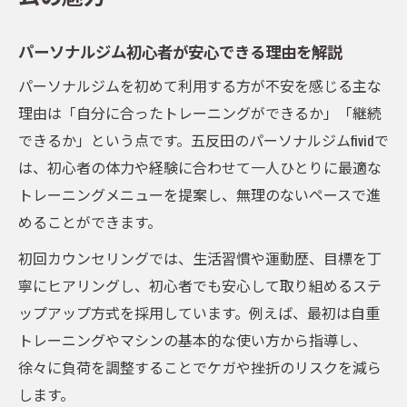
実感
五反田で叶う無理のない体づくりとは
パーソナルジム初心者が安心できる理由を解説
パーソナルジムで実現する無理のない体づ
パーソナルジムを初めて利用する方が不安を感じる主な
くり
理由は「自分に合ったトレーニングができるか」「継続
五反田で始める初心者向けトレーニング法
できるか」という点です。五反田のパーソナルジムfividで
パーソナルジムだから続く体型改善の秘訣
は、初心者の体力や経験に合わせて一人ひとりに最適な
五反田のパーソナルジム利用者のリアルな
トレーニングメニューを提案し、無理のないペースで進
声
めることができます。
無理せず理想を叶えるパーソナルジム活用
初回カウンセリングでは、生活習慣や運動歴、目標を丁
法
寧にヒアリングし、初心者でも安心して取り組めるステ
運動未経験でも続けやすいfivid活用法
ップアップ方式を採用しています。例えば、最初は自重
運動未経験者も安心のパーソナルジムfivid活
トレーニングやマシンの基本的な使い方から指導し、
用術
徐々に負荷を調整することでケガや挫折のリスクを減ら
パーソナルジムfividが初心者に選ばれる理由
します。