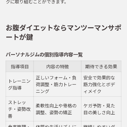
クに取り組むことができます。
お腹ダイエットならマンツーマンサポ
ートが鍵
パーソナルジムの個別指導内容一覧
指導項目
内容の特徴
期待できる効果
正しいフォーム・負
安全で効果的な
トレーニン
荷調整・筋力トレー
筋力強化とボデ
グ指導
ニング
ィメイク
ストレッ
柔軟性向上や骨格の
ケガ予防・見た
チ・姿勢改
調整、姿勢の矯正
目の美しさ向上
善
食事管理・
体質や生活リズムに
継続しやすいダ