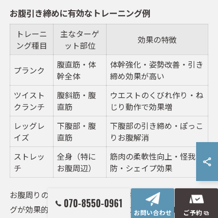
お腹引き締めに有効なトレーニング例
トレーニ
主なターゲ
効果の特徴
ング種目
ット部位
腹直筋・体
体幹強化・姿勢改善・引き
プランク
幹全体
締め効果が高い
ツイスト
腹斜筋・腹
ウエストのくびれ作り・ね
クランチ
直筋
じり動作で効果増
レッグレ
下腹部・腹
下腹部の引き締め・ぽっこ
イズ
直筋
りお腹解消
ストレッ
全身（特に
筋肉の柔軟性向上・怪我予
チ
お腹周辺）
防・シェイプ効果
お腹周りの引き締めには、体幹を中心としたトレーニン
070-8550-0961
グが効果的です。パーソナルジムでは、個々のレベルに
お問い合わせ
ご予約