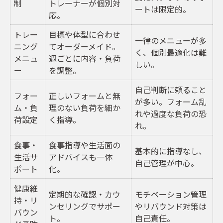
制
トレーナーが個別対
ートは限定的。
応。
トレー
目標や体型に合わせ
一律のメニューが多
ニング
てオーダーメイド。
く、個別最適化は難
メニュ
週ごとに内容・負荷
しい。
ー
を調整。
自己判断に頼ること
フォー
正しいフォームと無
が多い。フォーム乱
ム・負
理のない負荷を細か
れや過度な負荷の恐
荷設定
く指導。
れ。
食事・
食事指導や生活面の
基本的に指導なし、
生活サ
アドバイスも一体
自己管理が中心。
ポート
化。
健康維
定期的な確認・カウ
モチベーション管理
持・リ
ンセリングでサポー
やリバウンド対策は
バウン
ト。
自己責任。