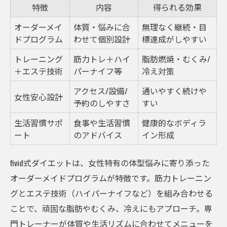
特徴
内容
得られる効果
オーダーメイ
体質・悩みに合
無理なく継続・目
ドプログラム
わせて個別設計
標達成がしやすい
トレーニング
筋力トレ＋ハイ
脂肪燃焼・むくみ/
＋エステ技術
パーナイフ等
冷え対策
アクセス/設備/
通いやすく続けや
女性安心設計
予約のしやすさ
すい
生活習慣サポ
食事や生活習慣
健康的なボディラ
ート
のアドバイス
イン形成
fivid式ダイエットは、女性特有の体型悩みに寄り添った
オーダーメイドプログラムが特徴です。筋力トレーニン
グとエステ技術（ハイパーナイフなど）を組み合わせる
ことで、頑固な脂肪やむくみ、冷えにもアプローチ。専
門トレーナーが体質や生活リズムに合わせてメニューを