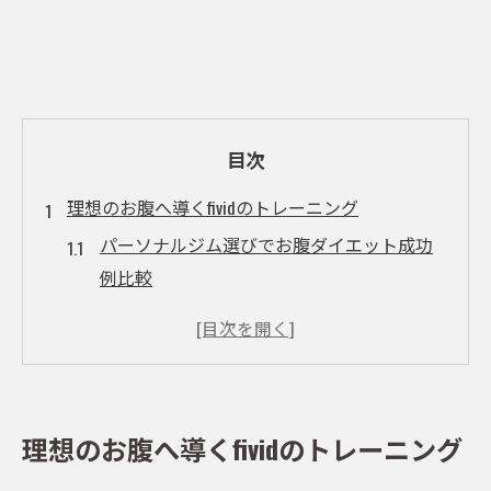
目次
理想のお腹へ導くfividのトレーニング
パーソナルジム選びでお腹ダイエット成功
例比較
くびれ作りに効くジム活用のポイント
お腹周りを引き締めるfivid式メソッド体験談
ダイエット成果を高めるサポート体制の魅
力
理想のお腹へ導くfividのトレーニング
理想のくびれを叶えるジム通いのコツ