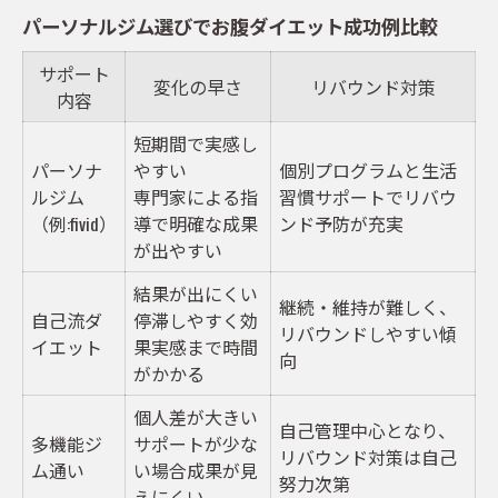
くびれ作りで注目のfivid式トレーニング法
パーソナルジム選びでお腹ダイエット成功例比較
fivid式トレーニングと一般的なジムの違い表
サポート
お腹のくびれを生む運動メニューとは
変化の早さ
リバウンド対策
内容
パーソナルジム利用者が実感した効果
短期間で実感し
くびれ強化に欠かせない筋トレの工夫
パーソナ
やすい
個別プログラムと生活
fivid式で理想体型へ導く理由
ルジム
専門家による指
習慣サポートでリバウ
（例:fivid）
導で明確な成果
ンド予防が充実
女性が叶えるダイエットと美しいボディライン
が出やすい
パーソナルジムで変わる体型ビフォーアフ
結果が出にくい
ター
継続・維持が難しく、
自己流ダ
停滞しやすく効
リバウンドしやすい傾
美しいくびれを目指す女性の体験談
イエット
果実感まで時間
向
がかかる
お腹まわりに効くダイエット習慣の作り方
女性向けfivid式ダイエットの特徴
個人差が大きい
自己管理中心となり、
多機能ジ
サポートが少な
ボディライン改善に役立つサポート内容
リバウンド対策は自己
ム通い
い場合成果が見
努力次第
お腹ダイエットならマンツーマンサポートが鍵
えにくい