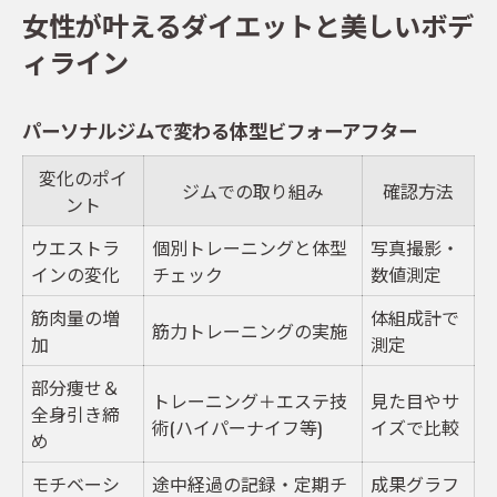
女性が叶えるダイエットと美しいボデ
ィライン
パーソナルジムで変わる体型ビフォーアフター
変化のポイ
ジムでの取り組み
確認方法
ント
ウエストラ
個別トレーニングと体型
写真撮影・
インの変化
チェック
数値測定
筋肉量の増
体組成計で
筋力トレーニングの実施
加
測定
部分痩せ＆
トレーニング＋エステ技
見た目やサ
全身引き締
術(ハイパーナイフ等)
イズで比較
め
モチベーシ
途中経過の記録・定期チ
成果グラフ