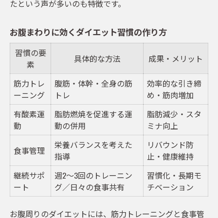
たという声が多いのも特徴です。
お腹まわりに効くダイエット習慣の作り方
習慣の要
具体的な方法
成果・メリット
素
筋力トレ
腹筋・体幹・全身の筋
効率的な引き締
ーニング
トレ
め・筋肉増加
有酸素運
脂肪燃焼を促進する運
脂肪減少・スタ
動
動の併用
ミナ向上
栄養バランスを考えた
リバウンド防
食事管理
指導
止・健康維持
継続サポ
週2～3回のトレーニン
習慣化・長期モ
ート
グ／日々の食事共有
チベーション
お腹周りのダイエットには、筋力トレーニングと食事管