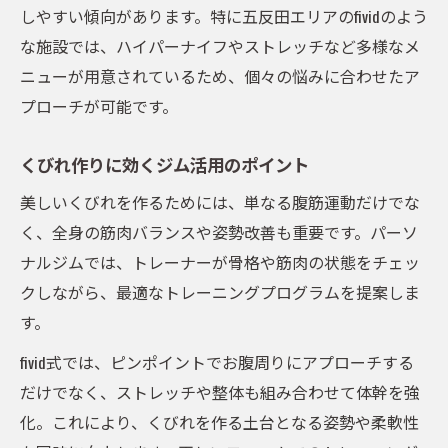
しやすい傾向があります。特に五反田エリアのfividのよう
お腹痩せに効果的な食事管理の秘訣
な施設では、ハイパーナイフやストレッチなど多様なメ
fivid式ダイエットで意識すべき栄養素
ニューが用意されているため、個々の悩みに合わせたア
くびれを作るための食生活改善法
プローチが可能です。
ダイエット成功者の食事管理体験談
くびれ作りに効くジム活用のポイント
美しいくびれを作るためには、単なる腹筋運動だけでな
く、全身の筋肉バランスや姿勢改善も重要です。パーソ
ナルジムでは、トレーナーが骨格や筋肉の状態をチェッ
クしながら、最適なトレーニングプログラムを提案しま
す。
fivid式では、ピンポイントでお腹周りにアプローチする
だけでなく、ストレッチや整体も組み合わせて体幹を強
化。これにより、くびれを作る土台となる姿勢や柔軟性