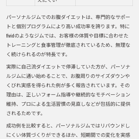
パーソナルジムの個別指導内容一覧
パーソナルジムでのお腹ダイエットは、専門的なサポー
くびれを作るためのサポート体制とは
トと個別プログラムにより高い成功率を誇ります。特に
お腹引き締めに有効なトレーニング例
fividのようなジムでは、お客様の体質や目標に合わせた
マンツーマン指導で得られる安心感
トレーニングと食事管理が徹底されているため、無理な
サポート力で変わるダイエット結果
く続けられるのが特長です。
継続しやすいfividプログラムの魅力解説
実際に自己流ダイエットで停滞していた方が、パーソナ
fividプログラム内容と継続率比較表
ルジムに通い始めることで、お腹周りのサイズダウンや
挫折しないダイエット習慣の作り方
くびれ実感を得られた例が多く報告されています。その
パーソナルジムで続けやすい理由とは
理由は、正しいフォーム指導や継続的なモチベーション
維持、プロによる生活習慣の見直しなどが包括的に提供
忙しくても続けられる工夫を紹介
されるためです。
くびれ作りに役立つ続け方のコツ
効率的なくびれ作りを目指した食事管理法
成功例を比較すると、パーソナルジムではリバウンドし
にくい体質づくりができるほか、短期間での変化を実感
パーソナルジム推奨の食事例一覧