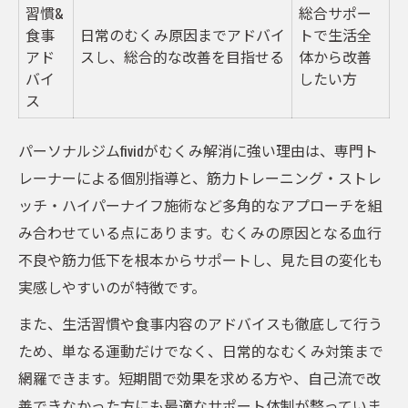
習慣&
総合サポー
効率的なむくみ解消法を徹底サポート
食事
日常のむくみ原因までアドバイ
トで生活全
パーソナルジムで叶うむくみ解消法一覧
アド
スし、総合的な改善を目指せる
体から改善
バイ
したい方
効率重視のむくみ改善トレーニング法
ス
パーソナルジム活用で時短むくみケア
むくみ対策サポート内容を比較
パーソナルジムfividがむくみ解消に強い理由は、専門ト
レーナーによる個別指導と、筋力トレーニング・ストレ
プロが教えるむくみ解消のコツ
ッチ・ハイパーナイフ施術など多角的なアプローチを組
fividが提供する体質改善と美ボディ習慣
み合わせている点にあります。むくみの原因となる血行
fividの体質改善サポートメニュー解説
不良や筋力低下を根本からサポートし、見た目の変化も
美ボディ習慣を身につけるパーソナルジム
実感しやすいのが特徴です。
活用法
また、生活習慣や食事内容のアドバイスも徹底して行う
体質改善に効果的なプログラム比較
ため、単なる運動だけでなく、日常的なむくみ対策まで
fivid流むくみ知らずの生活習慣とは
網羅できます。短期間で効果を求める方や、自己流で改
パーソナルジムで変わる毎日の過ごし方
善できなかった方にも最適なサポート体制が整っていま