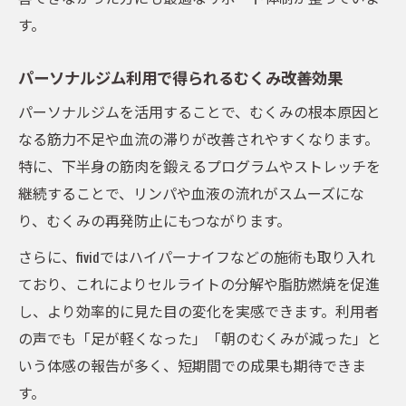
ダイエットとむくみ解消が同時に叶う理由
す。
パーソナルジムで両立するダイエットとむ
くみケア
パーソナルジム利用で得られるむくみ改善効果
むくみ解消とダイエットの相乗効果を比較
パーソナルジムを活用することで、むくみの根本原因と
同時達成を目指すパーソナルジムの秘訣
なる筋力不足や血流の滞りが改善されやすくなります。
ダイエットとむくみ対策の成功事例一覧
特に、下半身の筋肉を鍛えるプログラムやストレッチを
継続することで、リンパや血液の流れがスムーズにな
パーソナルジムならではの両立術
り、むくみの再発防止にもつながります。
さらに、fividではハイパーナイフなどの施術も取り入れ
ており、これによりセルライトの分解や脂肪燃焼を促進
し、より効率的に見た目の変化を実感できます。利用者
の声でも「足が軽くなった」「朝のむくみが減った」と
いう体感の報告が多く、短期間での成果も期待できま
す。