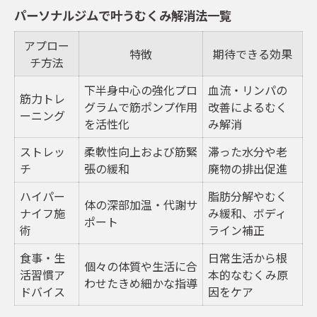
パーソナルジムで叶うむくみ解消法一覧
アプロー
特徴
期待できる効果
チ方法
下半身中心の強化プロ
血流・リンパの
筋力トレ
グラムで筋ポンプ作用
改善によるむく
ーニング
を活性化
み解消
ストレッ
柔軟性向上および筋緊
滞った水分や老
チ
張の緩和
廃物の排出促進
ハイパー
脂肪分解やむく
体の深部加温・代謝サ
ナイフ施
み緩和、ボディ
ポート
術
ライン補正
食事・生
日常生活から根
個々の体質や生活に合
活習慣ア
本的なむくみ原
わせたきめ細かな指導
ドバイス
因をケア