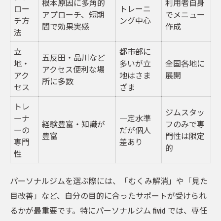
根本原因に多角的
利用者自身
ロー
トレーニ
アプローチ、短期
でメニュー
チ方
ング中心
間で効果実感
作成
法
立
都市部に
五反田・品川など
地・
多いが立
全国各地に
アクセス便利な場
アク
地はさま
展開
所に多数
セス
ざま
トレ
ジムスタッ
ーナ
一定水準
経験豊富・知識が
フのみで専
ーの
だが個人
豊富
門性は限定
専門
差あり
的
性
パーソナルジムを選ぶ際には、「むくみ解消」や「見た
目改善」など、自分の目的に合ったサポートが受けられ
るかが最重要です。特にパーソナルジム fivid では、専任