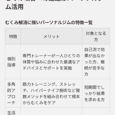
ム活用
パーソナルジムで実現する短期むくみケア
見た目変化も実感できるfividのアプローチ
むくみ解消に強いパーソナルジムの特徴一覧
見た目が変わるパーソナルジムfividの実力
対象となる
fivid独自のむくみ解消プログラム比較表
特徴
メリット
方
美ボディへ導くパーソナルジムの施策一覧
自己流で効
fividで実感する見た目変化のポイント
専門トレーナーが一人ひとりの
果が出なか
個別
むくみ対策と見た目改善の両立法
体質や悩みに合わせた最適なア
った方、継
指導
ドバイスとサポートを実施
続が苦手な
パーソナルジム選びでむくみ対策を成功へ
方
パーソナルジム選びのポイント徹底比較
多角
筋力トレーニング、ストレッ
むくみ解消に特化したジムの見極め方
短期間でし
的ア
チ、ハイパーナイフ施術など複
っかり結果
パーソナルジムと通常ジムの違いとは
プロ
数メソッドを組み合わせて根本
を求める方
ーチ
からむくみをケア
理想のむくみケアを叶える選び方のコツ
生活
パーソナルジム選択時の注意点まとめ