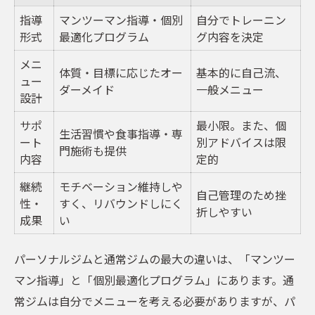
指導
マンツーマン指導・個別
自分でトレーニン
形式
最適化プログラム
グ内容を決定
メニ
体質・目標に応じたオー
基本的に自己流、
ュー
ダーメイド
一般メニュー
設計
サポ
最小限。また、個
生活習慣や食事指導・専
ート
別アドバイスは限
門施術も提供
内容
定的
継続
モチベーション維持しや
自己管理のため挫
性・
すく、リバウンドしにく
折しやすい
成果
い
パーソナルジムと通常ジムの最大の違いは、「マンツー
マン指導」と「個別最適化プログラム」にあります。通
常ジムは自分でメニューを考える必要がありますが、パ