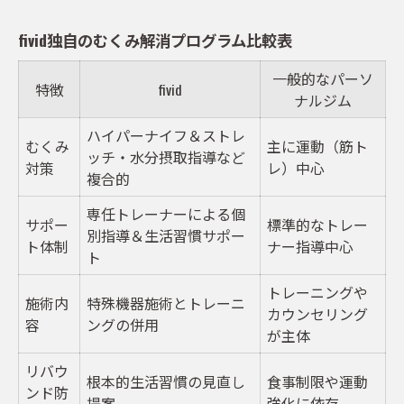
fivid独自のむくみ解消プログラム比較表
一般的なパーソ
特徴
fivid
ナルジム
ハイパーナイフ＆ストレ
むくみ
主に運動（筋ト
ッチ・水分摂取指導など
対策
レ）中心
複合的
専任トレーナーによる個
サポー
標準的なトレー
別指導＆生活習慣サポー
ト体制
ナー指導中心
ト
トレーニングや
施術内
特殊機器施術とトレーニ
カウンセリング
容
ングの併用
が主体
リバウ
根本的生活習慣の見直し
食事制限や運動
ンド防
提案
強化に依存