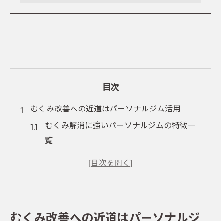
目次
むくみ改善への近道はパーソナルジム活用
むくみ解消に強いパーソナルジムの特徴一
覧
パーソナルジム利用で得られるむくみ改善
効果
自己流とパーソナルジムのむくみ対策比較
むくみを感じたらパーソナルジムが最適な
むくみ改善への近道はパーソナルジ
理由