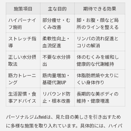
施策項目
主な目的
期待できる効果
ハイパーナイ
部分痩せ・む
脚・お腹・顔など局
フ施術
くみ改善
所のラインを整える
ストレッチ指
柔軟性向上・
リンパの流れ促進と
導
血流促進
コリの解消
正しい水分摂
不要な水分排
体のむくみを緩和し
取法
出
健康的な代謝維持
筋力トレーニ
筋肉量増加・
体脂肪燃焼や太りに
ング
基礎代謝UP
くい身体作り
生活習慣・食
リバウンド防
長期的な美ボディの
事アドバイス
止・根本改善
維持・健康増進
パーソナルジムfividは、見た目の美しさを引き出すため
に多様な施策を取り入れています。具体的には、ハイパ