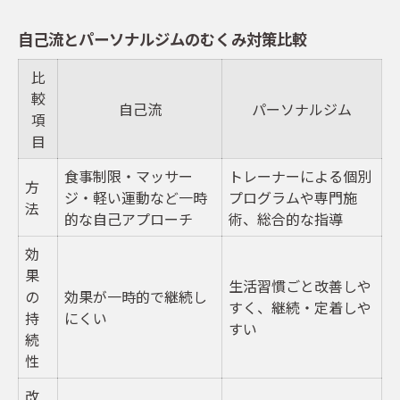
自己流とパーソナルジムのむくみ対策比較
比
較
自己流
パーソナルジム
項
目
食事制限・マッサー
トレーナーによる個別
方
ジ・軽い運動など一時
プログラムや専門施
法
的な自己アプローチ
術、総合的な指導
効
果
生活習慣ごと改善しや
の
効果が一時的で継続し
すく、継続・定着しや
持
にくい
すい
続
性
改