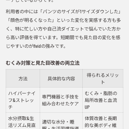
利用者の中には「パンツのサイズが1サイズダウンした」
「顔色が明るくなった」といった変化を実感する方も多
く、特に忙しい方や自己流ダイエットで悩んでいた方か
ら高い評価を得ています。短期間でも見た目の変化を感
じやすいのがfividの強みです。
むくみ対策と見た目改善の両立法
得られるメリッ
方法
具体的な内容
ト
ハイパーナイ
むくみ・脂肪の
専門機器と手技を
フ&ストレッ
局所改善と血流
組み合わせたケア
チ
UP
水分摂取&生
体質改善と長期
適切な水分・睡
活リズム見直
的な美ボディ維
眠・生活習慣指導