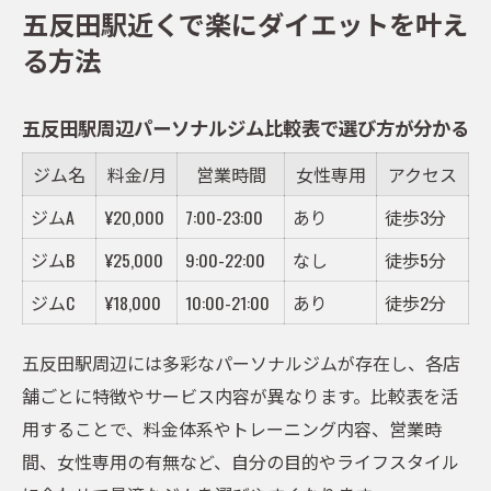
五反田エリアで人気の楽々ダイエット法
五反田駅近くで楽にダイエットを叶え
パーソナルジム活用で無理なく理想体型へ
る方法
理想体型へ導くパーソナルジム活用ポイン
ト表
五反田駅周辺パーソナルジム比較表で選び方が分かる
トレーナーと一緒に叶える無理のない変化
ジム名
料金/月
営業時間
女性専用
アクセス
ダイエット継続のコツをパーソナルジムで
学ぶ
ジムA
¥20,000
7:00-23:00
あり
徒歩3分
五反田で楽に始めるボディメイクの流れ
ジムB
¥25,000
9:00-22:00
なし
徒歩5分
モチベ維持に役立つサポート内容とは
ジムC
¥18,000
10:00-21:00
あり
徒歩2分
続けやすい五反田エリアのダイエット術
五反田駅周辺には多彩なパーソナルジムが存在し、各店
五反田エリアで続けやすいダイエット法一
舗ごとに特徴やサービス内容が異なります。比較表を活
覧
用することで、料金体系やトレーニング内容、営業時
忙しい女性でも無理なく続くジムの工夫
間、女性専用の有無など、自分の目的やライフスタイル
パーソナルジムで得られる食事サポート