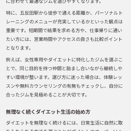
に合わせて最適なジムを選びやすくなります。
楽しく続けるための習慣化テクニック
特に、五反田駅から徒歩で通える距離か、パーソナルト
五反田パーソナルジムのサポート体制とは
レーニングのメニューが充実しているかといった観点は
忙しい女性にもおすすめの楽々ジム通い
重要です。短期間で結果を求める方や、仕事帰りに通い
パーソナルジム通いが忙しい女性に人気の
たい方には、営業時間やアクセスの良さも比較ポイント
理由
となります。
時短で効果的なダイエット習慣を作るコツ
例えば、女性専用やダイエットに特化したジムを選ぶこ
五反田駅近くのジムアクセス比較表
とで、同じ目的を持つ仲間と励まし合いながら継続しや
女性トレーナーによる安心サポートの魅力
すい環境が整います。選び方に迷った場合は、体験レッ
楽に通えるジム選びのポイントまとめ
スンや無料カウンセリングの有無もチェックし、自分に
リバウンドしにくい身体作りの新提案
合ったジムを見極めることが大切です。
リバウンドしにくい身体作りのポイント表
無理なく続くダイエット生活の始め方
パーソナルジムで習得する食事管理術
ダイエットを無理なく続けるには、日常生活に自然に取
継続しやすい運動プランの作り方