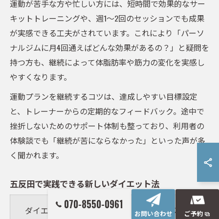
運動が苦手な方や忙しい方には、短時間で効果的なサー
キットトレーニングや、週1〜2回のセッションでも成果
が実感できる工夫がされています。これにより「パーソ
ナルジムに月4回通えばどんな効果があるの？」と疑問を
持つ方も、継続によって体脂肪率や筋力の変化を実感し
やすくなります。
運動プランを継続するコツは、達成しやすい目標設定
と、トレーナーからの定期的なフィードバック。途中で
挫折しないためのサポート体制も整っており、利用者の
体験談でも「継続が苦にならなかった」といった声が多
く聞かれます。
五反田で実践できる新しいダイエット法
070-8550-0961
組み合わせ内
ダイエット法
主なメリット
お問い合わせ
ご予約
容