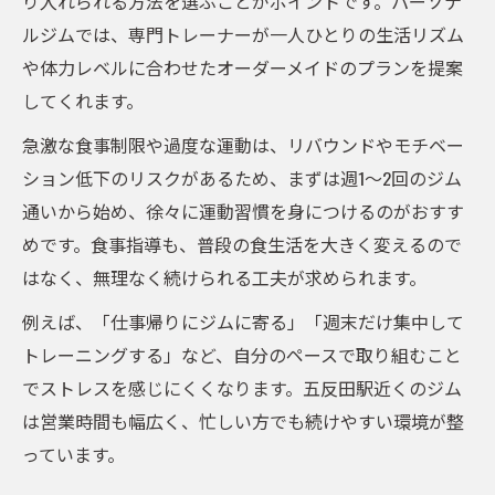
り入れられる方法を選ぶことがポイントです。パーソナ
五反田で実践できる新しいダイエット法
ルジムでは、専門トレーナーが一人ひとりの生活リズム
長期的な体型維持を目指す秘訣
や体力レベルに合わせたオーダーメイドのプランを提案
五反田のパーソナルジムが選ばれる理由
してくれます。
五反田パーソナルジムの特徴比較表
急激な食事制限や過度な運動は、リバウンドやモチベー
女性に支持されるポイントを深掘り
ション低下のリスクがあるため、まずは週1～2回のジム
楽に続けやすいサポート体制の魅力
通いから始め、徐々に運動習慣を身につけるのがおすす
駅近ジムのメリットを実感する瞬間
めです。食事指導も、普段の食生活を大きく変えるので
五反田エリアで選ばれる理由を分析
はなく、無理なく続けられる工夫が求められます。
例えば、「仕事帰りにジムに寄る」「週末だけ集中して
トレーニングする」など、自分のペースで取り組むこと
でストレスを感じにくくなります。五反田駅近くのジム
は営業時間も幅広く、忙しい方でも続けやすい環境が整
っています。