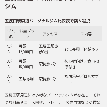
楽に通える五反田駅近パーソナルジムの特
ジム
徴
ダイエットも姿勢改善もパーソナルジムで実現
五反田駅周辺パーソナルジム比較表で楽々選択
姿勢改善とダイエット両立パーソナルジム
ジム
料金プラ
の効果
アクセス
コース内容
名
ン
五反田駅エリアで叶う健康的な体づくりの
Aジ
月額
五反田駅徒
秘訣
女性専用／体験あり
ム
12,000円
歩3分
パーソナルジム活用で楽にボディメイク成
Bジ
月額
初心者向け／食事指
功へ
駅徒歩2分
ム
15,000円
導付き
ダイエット成果と姿勢変化の体験例まとめ
Cジ
短期集中／個別サポ
専門トレーナーが導く効率的なプログラム
回数券制
駅徒歩5分
ム
ート
無理せず続ける五反田駅のジム活用法
五反田駅利用者向けパーソナルジム通い方
五反田駅周辺には多様なパーソナルジムが存在し、それ
比較
ぞれ料金やコース内容、トレーナーの専門性などが異な