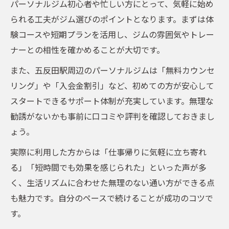
パーソナルジム初心者や忙しい方にとって、気軽に始め
楽に痩せるためのパーソナルジム比較表
られる工夫がジム選びのポイントとなります。まずは体
失敗しないジム選びのチェックポイント
験コースや短期プランを活用し、ジムの雰囲気やトレー
ダイエット成功者のパーソナルジム利用術
ナーとの相性を確かめることが大切です。
低負荷で続けやすいトレーニング内容とは
また、五反田駅周辺のパーソナルジムは「無料カウンセ
自分に合うジムを見極める方法
リング」や「入会金割引」など、初めての方が安心して
五反田エリアで快適に痩せるための秘訣とは
スタートできるサポート体制が充実しています。無理な
勧誘がないかも事前に口コミや評判を確認しておきまし
五反田エリアパーソナルジム快適度比較
ょう。
快適に続くダイエットサポート方法
実際に利用した方からは「仕事帰りに気軽に立ち寄れ
ストレスなく痩せるための工夫とコツ
る」「短時間でも効果を感じられた」といった声が多
五反田駅周辺で選ばれる理由を徹底分析
く、生活リズムに合わせた無理のない通い方ができる点
充実サポートで楽に痩せるポイント
も魅力です。自分のペースで続けることが成功のコツで
す。