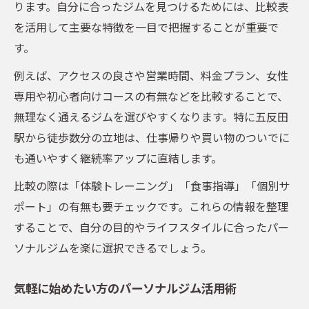
ります。自分に合ったジムを見つけるためには、比較表
忙しい女性におすすめのジム活用テクニッ
を活用して主要な特徴を一目で把握することが重要で
ク
す。
パーソナルジムで週何回通えば効果的？
無理なく継続するための時間管理術
例えば、アクセスの良さや営業時間、料金プラン、女性
専用や初心者向けコースの有無などを比較することで、
自分に合ったパーソナルジムの選択ポイン
無理なく通えるジムを選びやすくなります。特に五反田
ト
駅から徒歩数分の立地は、仕事帰りや買い物のついでに
女性人気のパーソナルジムで楽々ダイエット
も通いやすく継続率アップに直結します。
女性支持の高いパーソナルジム特徴比較表
比較の際は「体験トレーニング」「食事指導」「個別サ
五反田パーソナルジム女性専用コースの魅
ポート」の有無も要チェックです。これらの情報を整理
力
することで、自分の目的やライフスタイルに合ったパー
楽に始めるダイエットサポートの実態
ソナルジムを楽に選択できるでしょう。
女性が安心して通えるジム選びのコツ
パーソナルジムで叶う理想のボディライン
気軽に始めたい方のパーソナルジム活用術
楽に体重を落としたい方のパーソナルジム選び