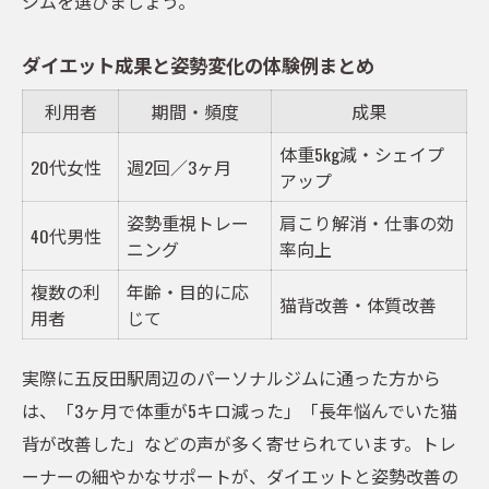
ジムを選びましょう。
ダイエット成果と姿勢変化の体験例まとめ
利用者
期間・頻度
成果
体重5kg減・シェイプ
20代女性
週2回／3ヶ月
アップ
姿勢重視トレー
肩こり解消・仕事の効
40代男性
ニング
率向上
複数の利
年齢・目的に応
猫背改善・体質改善
用者
じて
実際に五反田駅周辺のパーソナルジムに通った方から
は、「3ヶ月で体重が5キロ減った」「長年悩んでいた猫
背が改善した」などの声が多く寄せられています。トレ
ーナーの細やかなサポートが、ダイエットと姿勢改善の