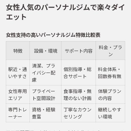
女性人気のパーソナルジムで楽々ダイ
エット
女性支持の高いパーソナルジム特徴比較表
料金・プラ
特徴
設備・環境
サポート内容
ン
清潔、プラ
駅近・通
個別指導・総
料金体系・
イバシー配
いやすさ
合サポート
回数券有無
慮
女性専用
プライベー
食事指導・無
体験プラン
エリア
ト空間設計
理のない計画
の内容
専門トレ
資格・経験
丁寧なカウン
継続しやす
ーナー
豊富
セリング
い環境