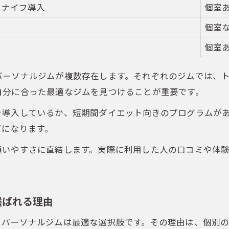
ーナイフ導入
個室
初心者が短期間で効果を実感できる方法まとめ
ハイパーナイフ×トレーニングの新常識
個室
ハイパーナイフとトレーニングの効果比較表
個室
五反田駅エリアで注目の最新ダイエット法
パーソナルジムが複数存在します。それぞれのジムでは、
短期間で変化を実感する組み合わせ活用術
自分に合った最適なジムを見つけることが重要です。
初心者向けハイパーナイフ体験の流れ解説
を導入しているか、短期間ダイエット向きのプログラムが
パーソナルジムで選ぶべきコースのポイント
ズになります。
結果を出すなら五反田駅パーソナルジムが最適
通いやすさに直結します。実際に利用した人の口コミや体
五反田駅周辺パーソナルジム主要プラン比較表
短期間で結果を出すためのジム選びチェックリスト
パーソナルジムで得られるサポート内容を解説
選ばれる理由
初心者でも安心して続く環境の見極め方
、パーソナルジムは最適な選択肢です。その理由は、個別
五反田駅利用者の満足ポイント徹底分析