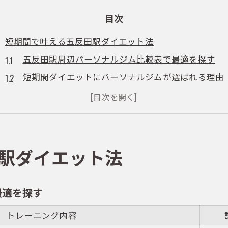
目次
短期間で叶える五反田駅ダイエット法
五反田駅周辺パーソナルジム比較表で最適を探す
短期間ダイエットにパーソナルジムが選ばれる理由
効率よく痩せるならハイパーナイフ×トレーニング活
初心者が安心して始められるジム選びのポイント
ペアトレーニング料金やプランの選び方ガイド
初心者でも安心なパーソナルジム入門
駅ダイエット法
初めての方へおすすめパーソナルジム体験フロー
五反田駅近くで初心者が通いやすいジム特徴一覧
最適を探す
パーソナルジムを辞める理由と続けるコツを解説
トレーニング内容
トレーナーとの相性チェックで失敗しない秘訣