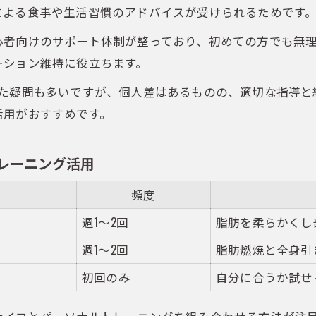
による食事や生活習慣のアドバイスが受けられるためです
継続しやすいダイエット成功の秘訣を解説
心者向けのサポート体制が整っており、初めての方でも無
パーソナルジム継続率と成功ポイント一覧
ーション維持に役立ちます。
初心者が続けやすいダイエット習慣の作り方
った疑問も多いですが、個人差はあるものの、適切な指導と
ハイパーナイフ×トレーニングで挫折しない方法
活用がおすすめです。
途中で辞める理由と対策を徹底解説
五反田駅エリアで続けやすいジムの特徴
レーニング活用
五反田駅周辺で選びたい効率的な減量術
五反田駅パーソナルジムの減量コース比較表
頻度
効率重視の短期間ダイエット術を伝授
週1～2回
脂肪を柔らかくし
初心者に最適なプラン選びのポイント
週1～2回
脂肪燃焼と全身引
トレーニングと食事指導の組み合わせ方
初回のみ
自分に合うか試せ
パーソナルジムと通常ジムの違いを比較