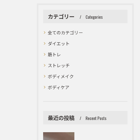
カテゴリー
Categories
全てのカテゴリー
ダイエット
筋トレ
ストレッチ
ボディメイク
ボディケア
最近の投稿
Recent Posts