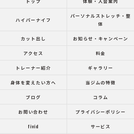
トップ
体験・入会案内
パーソナルストレッチ・整
ハイパーナイフ
体
カット出し
お知らせ・キャンペーン
アクセス
料金
トレーナー紹介
ギャラリー
身体を変えたい方へ
当ジムの特徴
ブログ
コラム
お問い合わせ
プライバシーポリシー
fivid
サービス