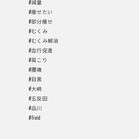
#減量
#痩せたい
#部分痩せ
#むくみ
#むくみ解消
#血行促進
#肩こり
#腰痛
#目黒
#大崎
#五反田
#品川
#fivid