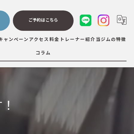
ら
ご予約はこちら
キャンペーン
アクセス
料金
トレーナー紹介
当ジムの特徴
コラム
ダイエット
筋トレ
ストレッチ
す！
ボディメイク
ボディケア