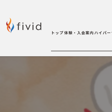
トップ
体験・入会案内
ハイパー