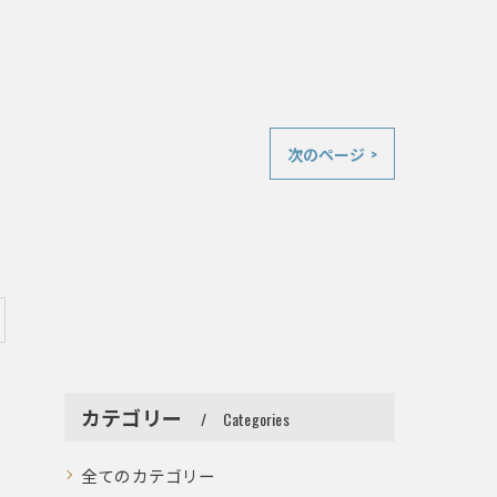
次のページ >
田
カテゴリー
Categories
全てのカテゴリー