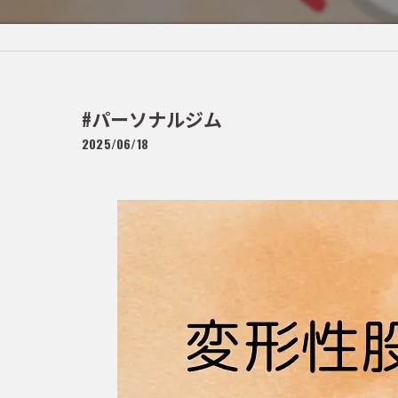
#パーソナルジム
2025/06/18