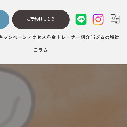
ら
ご予約はこちら
キャンペーン
アクセス
料金
トレーナー紹介
当ジムの特徴
コラム
ダイエット
筋トレ
ストレッチ
ボディメイク
ボディケア