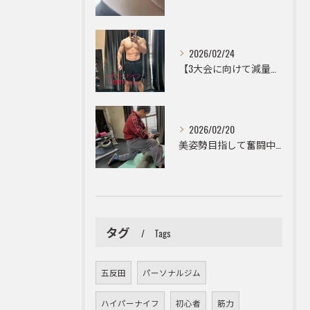
2026/02/24
【3大会に向けて減量途中経過！】
2026/02/20
美姿勢目指して奮闘中！💪
タグ
Tags
五反田
パーソナルジム
ハイパーナイフ
初心者
筋力