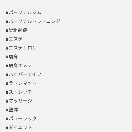
#パーソナルジム
#パーソナルトレーニング
#骨粗鬆症
#エステ
#エステサロン
#痩身
#痩身エステ
#ハイパーナイフ
#ラドンマット
#ストレッチ
#マッサージ
#整体
#パワーラック
#ダイエット