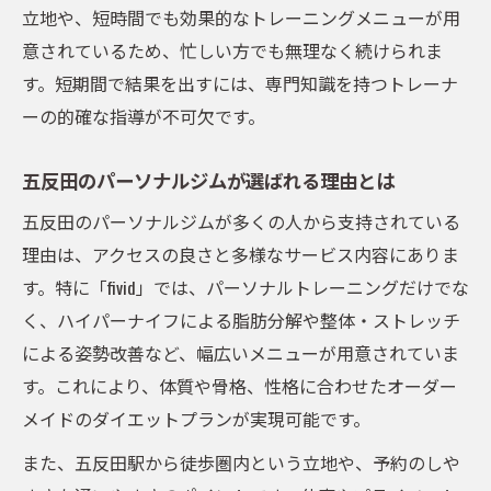
成功のカギはパーソナルジムと食事指導の融合
立地や、短時間でも効果的なトレーニングメニューが用
パーソナルジムで受ける食事指導の効果と
意されているため、忙しい方でも無理なく続けられま
は
す。短期間で結果を出すには、専門知識を持つトレーナ
ダイエット成功には食事管理とジム通いの
ーの的確な指導が不可欠です。
両立が鍵
五反田のパーソナルジムが選ばれる理由とは
五反田のパーソナルトレーニングと食事サ
ポート体制
五反田のパーソナルジムが多くの人から支持されている
無理なく続く食事指導付きパーソナルジム
理由は、アクセスの良さと多様なサービス内容にありま
の魅力
す。特に「fivid」では、パーソナルトレーニングだけでな
健康的に痩せるための食事習慣づくりを解
く、ハイパーナイフによる脂肪分解や整体・ストレッチ
説
による姿勢改善など、幅広いメニューが用意されていま
す。これにより、体質や骨格、性格に合わせたオーダー
本気で変わるならパーソナルトレーニングが最
メイドのダイエットプランが実現可能です。
適
パーソナルジムの本気サポートが目標実現
また、五反田駅から徒歩圏内という立地や、予約のしや