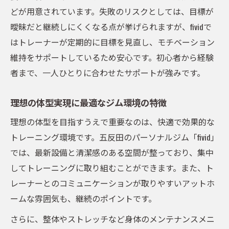
五反田のパーソナルジムが提案する習慣化
どが用意されています。失敗のリスクとしては、目標が
サポート
曖昧だと継続しにくくなる点が挙げられますが、fividで
リバウンド防止に役立つパーソナルジムの
はトレーナーが定期的に目標を見直し、モチベーション
強み
維持をサポートしているため安心です。初心者から経験
ダイエット継続のコツとパーソナルジムの
者まで、一人ひとりに合わせたサポートが強みです。
活用
実体験から学ぶパーソナルジム選びの極意
理想の体型実現に最適なジム環境の特徴
パーソナルジム体験談でわかる選び方のポ
理想の体型を目指すうえで重要なのは、快適で効果的な
イント
トレーニング環境です。五反田のパーソナルジム「fivid」
五反田で人気のパーソナルジム比較体験か
では、最新設備と清潔感のある空間が整っており、集中
ら学ぶ
してトレーニングに取り組むことができます。また、ト
レーナーとのコミュニケーションが取りやすいアットホ
トレーナーとの相性がパーソナルトレーニ
ームな雰囲気も、継続のポイントです。
ング成功の鍵
実際に通ったパーソナルジムの口コミ活用
さらに、整体やストレッチなど身体のメンテナンスメニ