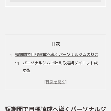
目次
短期間で目標達成へ導くパーソナルジムの魅力
パーソナルジムで叶える短期ダイエット成
功術
五反田のパーソナルジムが選ばれる理由と
は
パーソナルトレーニングの目標設定とサポ
ート体制
短期間で目標達成へ導くパーソナルジ
理想の体型実現に最適なジム環境の特徴