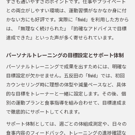
を後押し
すさも通いやすさのポイントです。仕事やプライベート
との両立がしやすい環境は、運動習慣がなかなか身に付
パーソナルトレーニングによる生活習慣の
かない方にも好評です。実際に「fivid」を利用した方から
変化
は、『無理なく続けられた』『的確なアドバイスで目標
五反田のジムで感じる達成感と自己成長体
達成できた』といった声が多く寄せられています。
験
意識改革を促すパーソナルジムの指導ポイ
パーソナルトレーニングの目標設定とサポート体制
ント
パーソナルトレーニングで成果を出すためには、明確な
目標達成に導くトレーナーの個別アドバイ
目標設定が欠かせません。五反田の「fivid」では、初回
ス
カウンセリング時に理想の体型や減量ペースなど、具体
挫折しないダイエットの新習慣を知る
的な目標をトレーナーと一緒に設定します。その後、個
パーソナルジムで続くダイエット新習慣の
別の運動プランと食事指導を組み合わせて、目標達成ま
作り方
で徹底的にサポートしてくれます。
挫折しにくいパーソナルトレーニングの工
サポート体制としては、週ごとの体組成測定や、日々の
夫法
食事内容のフィードバック、トレーニングの進捗確認な