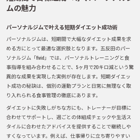
ムの魅力
続けやすいパーソナルジムのモチベーショ
ン維持法
パーソナルジムで叶える短期ダイエット成功術
パーソナルトレーニングで理想の体型を実現
パーソナルジムは、短期間で大幅なダイエット成果を求
パーソナルジムの個別指導で理想体型に近
める方にとって最適な選択肢となります。五反田のパー
づく
ソナルジム「fivid」では、パーソナルトレーニングと食
トレーニング効果を最大化するパーソナル
事指導を組み合わせることで、5ヶ月で20キロ減という驚
ジム活用法
異的な成果を実現した実例が存在します。短期ダイエッ
五反田エリアで人気のパーソナルトレーニ
ト成功の秘訣は、個別の運動プランと日常に無理なく取
ング手法
り入れられる食事管理の徹底にあります。
ボディメイク成功のための継続サポートの
ダイエットに失敗しがちな方にも、トレーナーが目標に
重要性
合わせてサポートし、週ごとの体組成チェックや生活ス
食事管理とパーソナルジムの相乗効果を検
タイルに合わせたアドバイスを提供することで継続しや
証
すくなっています。例えば、仕事帰りに立ち寄りやすい