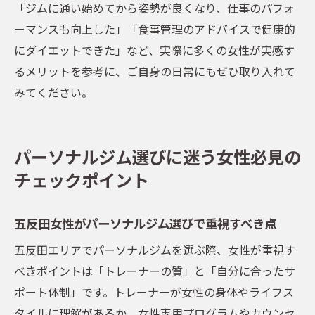
「ジムに通い始めてから姿勢が良くなり、仕事のパフォ
ーマンスも向上した」「食事管理のアドバイスで健康的
にダイエットできた」など、実際に多くの女性が実感す
るメリットを参考に、ご自身の日常にもぜひ取り入れて
みてください。
パーソナルジム選びに迷う女性必見の
チェックポイント
五反田女性がパーソナルジム選びで重視すべき点
五反田エリアでパーソナルジムを選ぶ際、女性が重視す
べきポイントは「トレーナーの質」と「自分に合ったサ
ポート体制」です。トレーナーが女性の身体やライフス
タイルに理解があるか、女性専用プログラムやカウンセ