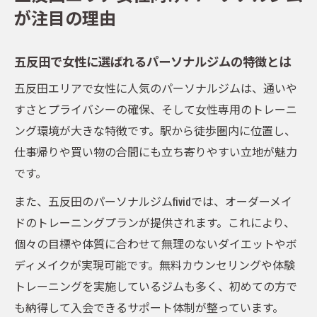
が注目の理由
パーソナルジムならではのメリットに注目
女性が理想を叶えるパーソナルジムfividの魅
五反田で女性に選ばれるパーソナルジムの特徴とは
力
五反田エリアで女性に人気のパーソナルジムは、通いや
理想の美ボディへ導くジム活用術
すさとプライバシーの確保、そして女性専用のトレーニ
パーソナルジムfividで叶える女性向け美ボデ
ング環境が大きな特徴です。駅から徒歩圏内に位置し、
ィメイクの流れ
仕事帰りや買い物の合間にも立ち寄りやすい立地が魅力
女性のためのパーソナルジムのおすすめポ
です。
イント
また、五反田のパーソナルジムfividでは、オーダーメイ
理想体型を目指す女性に最適なパーソナル
ドのトレーニングプランが提供されます。これにより、
ジムの使い方
個々の目標や体質に合わせて無理のないダイエットやボ
パーソナルジム活用で変わる女性の美意識
ディメイクが実現可能です。無料カウンセリングや体験
と自信
トレーニングを実施しているジムも多く、初めての方で
五反田の女性が実感するパーソナルジムの
も納得して入会できるサポート体制が整っています。
効果的活用術