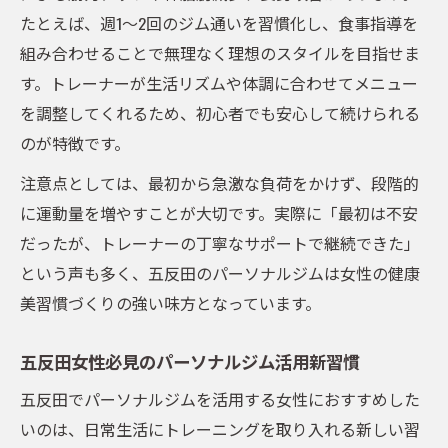
たとえば、週1〜2回のジム通いを習慣化し、食事指導を
組み合わせることで無理なく理想のスタイルを目指せま
す。トレーナーが生活リズムや体調に合わせてメニュー
を調整してくれるため、初心者でも安心して続けられる
のが特徴です。
注意点としては、最初から急激な負荷をかけず、段階的
に運動量を増やすことが大切です。実際に「最初は不安
だったが、トレーナーの丁寧なサポートで継続できた」
という声も多く、五反田のパーソナルジムは女性の健康
美習慣づくりの強い味方となっています。
五反田女性必見のパーソナルジム活用新習慣
五反田でパーソナルジムを活用する女性におすすめした
いのは、日常生活にトレーニングを取り入れる新しい習