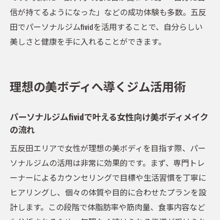
信が持てるようになった」などの成功体験も多数。五反
田でパーソナルジムfividを活用することで、自分らしい
美しさと健康を手に入れることができます。
理想の美ボディへ導くジム活用術
パーソナルジムfividで叶える女性向け美ボディメイク
の流れ
五反田エリアで女性が理想の美ボディを目指す際、パー
ソナルジムの活用は非常に効果的です。まず、専門トレ
ーナーによるカウンセリングで目標や生活習慣を丁寧に
ヒアリングし、個々の体質や目的に合わせたプランを設
計します。この段階で体脂肪率や筋肉量、食事内容など