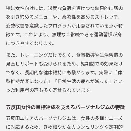
特に女性向けには、過度な負荷を避けつつ効果的に筋肉
を引き締めるメニューや、柔軟性を高めるストレッチ、
姿勢改善を意識したプログラムが用意されている点が特
徴です。これにより、無理なく継続できる運動習慣が身
につきやすくなります。
また、トレーニングだけでなく、食事指導や生活習慣の
見直しサポートも受けられるため、短期間での効果だけ
でなく、長期的な健康維持にも繋がります。実際に「体
型維持が楽になった」「日常生活の疲れが減った」とい
った利用者の声も多く寄せられています。
五反田女性の目標達成を支えるパーソナルジムの特徴
五反田エリアのパーソナルジムは、女性の多様なニーズ
に対応するため、きめ細やかなカウンセリングや定期的