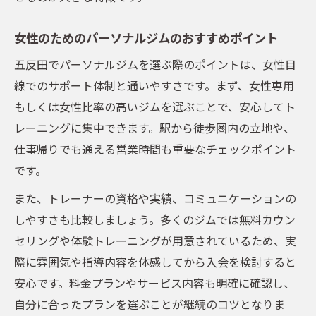
女性のためのパーソナルジムのおすすめポイント
五反田でパーソナルジムを選ぶ際のポイントは、女性目
線でのサポート体制と通いやすさです。まず、女性専用
もしくは女性比率の高いジムを選ぶことで、安心してト
レーニングに集中できます。駅から徒歩圏内の立地や、
仕事帰りでも通える営業時間も重要なチェックポイント
です。
また、トレーナーの資格や実績、コミュニケーションの
しやすさも比較しましょう。多くのジムでは無料カウン
セリングや体験トレーニングが用意されているため、実
際に雰囲気や指導内容を体感してから入会を検討すると
安心です。料金プランやサービス内容も明確に確認し、
自分に合ったプランを選ぶことが継続のコツとなりま