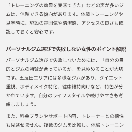
「トレーニングの効果を実感できた」などの声が多いジ
ムは、信頼できる傾向があります。体験トレーニングや
見学時に、施設の雰囲気や清潔感、アクセスの良さも確
認しておくと安心です。
パーソナルジム選びで失敗しない女性のポイント解説
パーソナルジム選びで失敗しないためには、「自分の目
的とジムの特徴が合っているか」を見極めることが大切
です。五反田エリアには多様なジムがあり、ダイエット
重視、ボディメイク特化、健康維持向けなど、特色が分
かれています。自分のライフスタイルや続けやすさも考
慮しましょう。
また、料金プランやサポート内容、トレーナーとの相性
も見逃せません。複数のジムを比較し、体験トレーニン