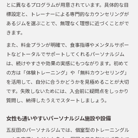
とに異なるプログラムが用意されています。具体的な目
標設定と、トレーナーによる専門的なカウンセリングが
あるジムを選ぶことで、無理なく理想に近づくことがで
きます。
また、料金プランが明確で、食事指導やメンタルサポー
トなどトータルでサポートしてくれるパーソナルジム
は、続けやすさや効果の実感にもつながります。初めて
の方は「体験トレーニング」や「無料カウンセリング」
を活用して、自分に合うかどうかを見極めることが大切
です。失敗しないためには、入会前に疑問点をしっかり
質問し、納得したうえでスタートしましょう。
女性も通いやすいパーソナルジム施設や設備
五反田のパーソナルジムでは、個室型のトレーニングル