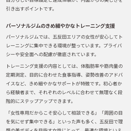
引き出すポイントです。
パーソナルジムのきめ細やかなトレーニング支援
パーソナルジムでは、五反田エリアの女性が安心してト
レーニングに集中できる環境が整っています。プライバ
シーや安全面への配慮が徹底されています。
トレーニング支援の内容としては、体脂肪率や筋肉量の
定期測定、目的に合わせた食事指導、姿勢改善のアドバ
イスなど、きめ細やかなサポートが特徴です。初心者か
ら経験者まで、それぞれのレベルに合わせて無理なく段
階的にステップアップできます。
「女性専用だからこそ安心して相談できる」「周囲の目
を気にせず集中できる」といった声も多く、五反田で理
想の美ボディを目指す女性にとって、最適な環境といえ