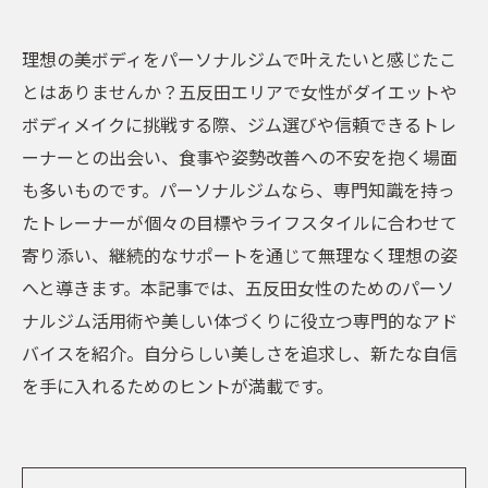
理想の美ボディをパーソナルジムで叶えたいと感じたこ
とはありませんか？五反田エリアで女性がダイエットや
ボディメイクに挑戦する際、ジム選びや信頼できるトレ
ーナーとの出会い、食事や姿勢改善への不安を抱く場面
も多いものです。パーソナルジムなら、専門知識を持っ
たトレーナーが個々の目標やライフスタイルに合わせて
寄り添い、継続的なサポートを通じて無理なく理想の姿
へと導きます。本記事では、五反田女性のためのパーソ
ナルジム活用術や美しい体づくりに役立つ専門的なアド
バイスを紹介。自分らしい美しさを追求し、新たな自信
を手に入れるためのヒントが満載です。