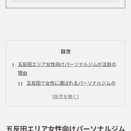
目次
五反田エリア女性向けパーソナルジムが注目の
理由
五反田で女性に選ばれるパーソナルジムの
特徴とは
パーソナルジムfividが五反田女性に支持され
る理由
ジム初心者女性が五反田のパーソナルジム
五反田エリア女性向けパーソナルジム
fividで感じる安心感