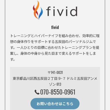
fivid
トレーニングとハイパーナイフを組み合わせ、効率的に理
想の身体作りをサポートする五反田のパーソナルジムで
す。一人ひとりの目標に合わせたトレーニングプランを提
案し、身体の中身から見た目まで変えるサポートをしま
す。
〒141-0031
東京都品川区西五反田２丁目９−７ ドルミ五反田アンメ
ゾン 613
070-8550-0961
お問い合わせはこちら