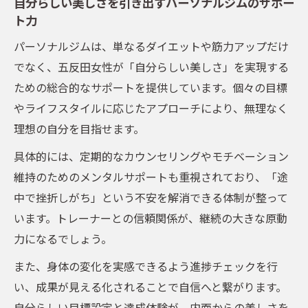
自分らしい美しさを引き出すパーソナルジムのサポー
ト力
パーソナルジムは、単なるダイエットや筋力アップだけ
でなく、五反田女性が「自分らしい美しさ」を実現する
ための総合的なサポートを提供しています。個々の目標
やライフスタイルに応じたアプローチにより、無理なく
理想の自分を目指せます。
具体的には、定期的なカウンセリングやモチベーション
維持のためのメンタルサポートも重視されており、「途
中で挫折しがち」という不安を解消できる体制が整って
います。トレーナーとの信頼関係が、継続の大きな原動
力になるでしょう。
また、身体の変化を実感できるよう進捗チェックを行
い、成果が見える化されることで自信へと繋がります。
自分らしい目標設定と達成体験が、内面からの美しさを