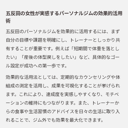
五反田の女性が実感するパーソナルジムの効果的活用
術
五反田のパーソナルジムを効果的に活用するには、まず
自分の目標や課題を明確にし、トレーナーとしっかり共
有することが重要です。例えば「短期間で体重を落とし
たい」「産後の体型戻しをしたい」など、具体的なゴー
ル設定が成功への第一歩です。
効果的な活用法としては、定期的なカウンセリングや体
組成の測定を活用し、成果を可視化することが挙げられ
ます。これにより、達成度を実感しやすくなり、モチベ
ーションの維持にもつながります。また、トレーナーか
らの食事や生活習慣のアドバイスを日々の生活に取り入
れることで、ジム外でも効果を最大化できます。