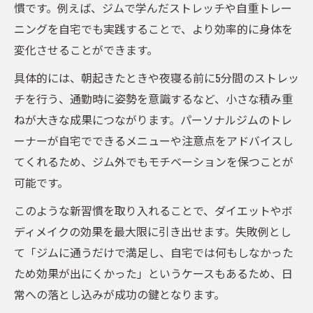
慣です。例えば、ジムで学んだストレッチや自重トレー
ニングを自宅でも実践することで、より効率的に身体を
変化させることができます。
具体的には、朝起きたときや夜寝る前に5分間のストレッ
チを行う、通勤時に姿勢を意識するなど、小さな積み重
ねが大きな成果につながります。パーソナルジムのトレ
ーナーが自宅でできるメニューや注意点をアドバイスし
てくれるため、ジム外でもモチベーションを保つことが
可能です。
このような新習慣を取り入れることで、ダイエットやボ
ディメイクの効果を最大限に引き出せます。失敗例とし
て「ジムに通うだけで満足し、自宅では何もしなかった
ため効果が出にくかった」というケースもあるため、日
常への落とし込みが成功の鍵となります。