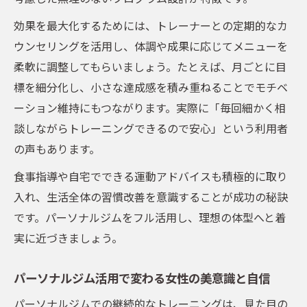
効果を最大化するためには、トレーナーとの定期的なカ
ウンセリングを活用し、体調や成果に応じてメニューを
柔軟に調整してもらいましょう。たとえば、月ごとに目
標を細分化し、小さな達成感を積み重ねることでモチベ
ーション維持にもつながります。実際に「毎回細かく相
談しながらトレーニングできるので安心」という利用者
の声もあります。
食事指導や自宅でできる運動アドバイスも積極的に取り
入れ、生活全体の習慣改善を意識することが成功の秘訣
です。パーソナルジムをフル活用し、理想の体型へと着
実に近づきましょう。
パーソナルジム活用で変わる女性の美意識と自信
パーソナルジムでの継続的なトレーニングは、見た目の