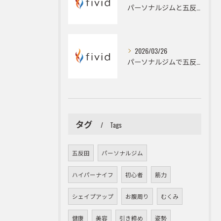
パーソナルジムと五反田駅周辺でダイエットとフィジークを目指すハイパーナイフ活用術
2026/03/26
パーソナルジムで五反田駅周辺の姿勢改善とデスクワーク由来の猫背やストレートネックを根本改善するための具体策
タグ
Tags
五反田
パーソナルジム
ハイパーナイフ
初心者
筋力
シェイプアップ
お腹周り
むくみ
健康
美容
引き締め
姿勢